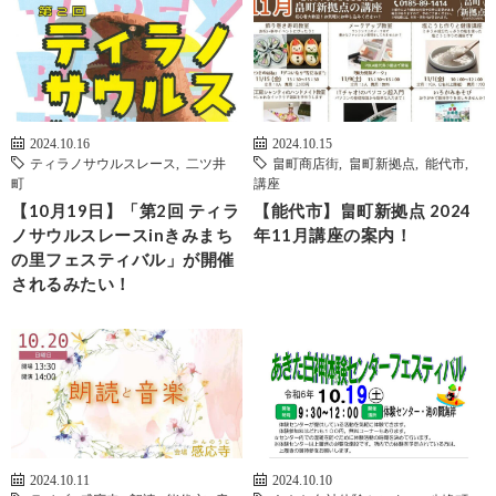
2024.10.16
2024.10.15
ティラノサウルスレース
,
二ツ井
畠町商店街
,
畠町新拠点
,
能代市
,
町
講座
【10月19日】「第2回 ティラ
【能代市】畠町新拠点 2024
ノサウルスレースinきみまち
年11月講座の案内！
の里フェスティバル」が開催
されるみたい！
2024.10.11
2024.10.10