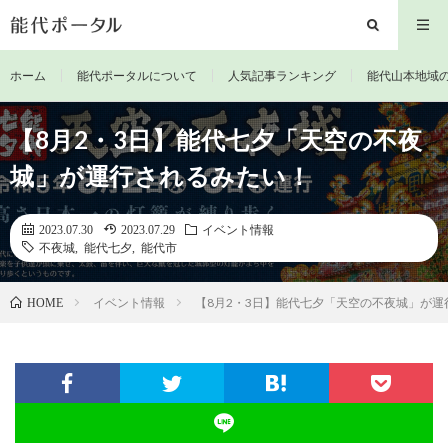
ホーム
能代ポータルについて
人気記事ランキング
能代山本地域
【8月2・3日】能代七夕「天空の不夜
城」が運行されるみたい！
2023.07.30
2023.07.29
イベント情報
不夜城
,
能代七夕
,
能代市
イベント情報
【8月2・3日】能代七夕「天空の不夜城」が運
HOME