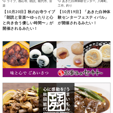
ライブ
,
感応寺
,
朗読
,
能代市
,
音
あきた白神体験センター
,
八峰町
,
楽
工作
,
釣り
【10月20日】秋のお寺ライブ
【10月19日】「あきた白神体
「朗読と音楽〜ゆったりと心
験センターフェスティバル」
と向き合う優しい時間〜」が
が開催されるみたい！
開催されるみたい！