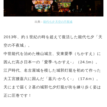
出典：
能代七夕 天空の不夜城
2013年、約１世紀の時を超えて復活した能代七夕「天
空の不夜城」。
中世能代を治めた檜山城主、安東愛季（ちかすえ）に
因んだ高さ日本一の「愛季-ちかすえ-」（24.1m）。
江戸時代、名古屋城を模した城郭灯籠を初めて作った
大工宮腰嘉六に因んだ「嘉六-かろく-」（17.6ｍ）。
天にまで届く２基の城郭七夕灯籠が街を練り歩く姿は
正に圧巻です！