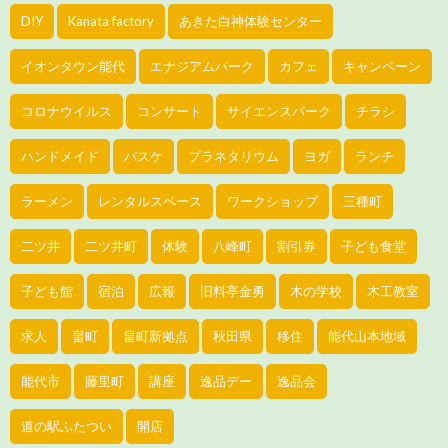
DIY
Kanata factory
あきた白神体験センター
イオンタウン能代
エナジアムパーク
カフェ
キャンペーン
コロナウイルス
コンサート
サイエンスパーク
チラシ
ハンドメイド
バスケ
プラネタリウム
ヨガ
ランチ
ラーメン
レンタルスペース
ワークショップ
三種町
二ツ井
二ツ井町
体験
八峰町
割引券
子ども食堂
子ども館
宿泊
広報
旧料亭金勇
木の学校
木工教室
求人
畠町
畠町新拠点
秋田県
移住
能代山本地域
能代市
藤里町
講座
逸品デー
逸品会
道の駅ふたつい
開店