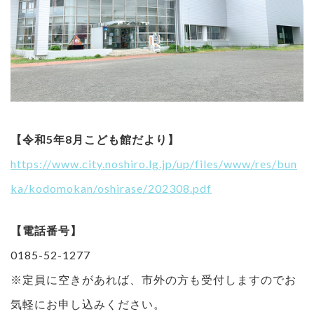
【令和5年8月こども館だより】
https://www.city.noshiro.lg.jp/up/files/www/res/bun
ka/kodomokan/oshirase/202308.pdf
【電話番号】
0185-52-1277
※定員に空きがあれば、市外の方も受付しますのでお
気軽にお申し込みください。