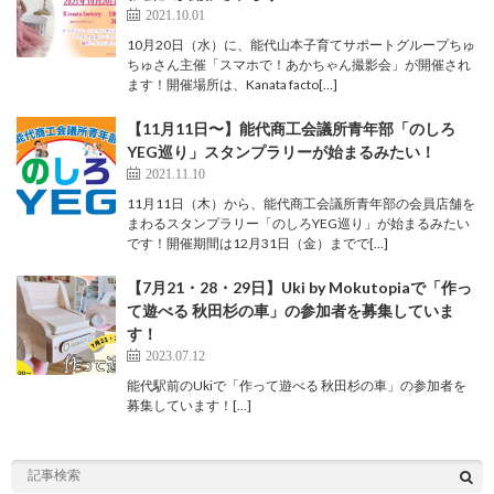
2021.10.01
10月20日（水）に、能代山本子育てサポートグループちゅ
ちゅさん主催「スマホで！あかちゃん撮影会」が開催され
ます！開催場所は、Kanata facto[…]
【11月11日〜】能代商工会議所青年部「のしろ
YEG巡り」スタンプラリーが始まるみたい！
2021.11.10
11月11日（木）から、能代商工会議所青年部の会員店舗を
まわるスタンプラリー「のしろYEG巡り」が始まるみたい
です！開催期間は12月31日（金）までで[…]
【7月21・28・29日】Uki by Mokutopiaで「作っ
て遊べる 秋田杉の車」の参加者を募集していま
す！
2023.07.12
能代駅前のUkiで「作って遊べる 秋田杉の車」の参加者を
募集しています！[…]