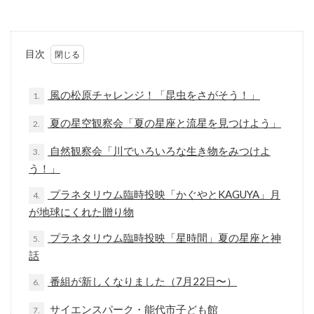
目次
風の松原チャレンジ！「昆虫をさがそう！」
1.
夏の星空観察会「夏の星座と流星を見つけよう」
2.
自然観察会「川でいろいろな生き物をみつけよ
3.
う！」
プラネタリウム臨時投映「かぐやとKAGUYA」月
4.
が地球にくれた贈り物
プラネタリウム臨時投映「星時間」夏の星座と神
5.
話
番組が新しくなりました（7月22日〜）
6.
サイエンスパーク・能代市子ども館
7.