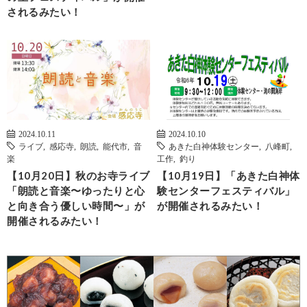
されるみたい！
2024.10.11
2024.10.10
ライブ
,
感応寺
,
朗読
,
能代市
,
音
あきた白神体験センター
,
八峰町
,
楽
工作
,
釣り
【10月20日】秋のお寺ライブ
【10月19日】「あきた白神体
「朗読と音楽〜ゆったりと心
験センターフェスティバル」
と向き合う優しい時間〜」が
が開催されるみたい！
開催されるみたい！