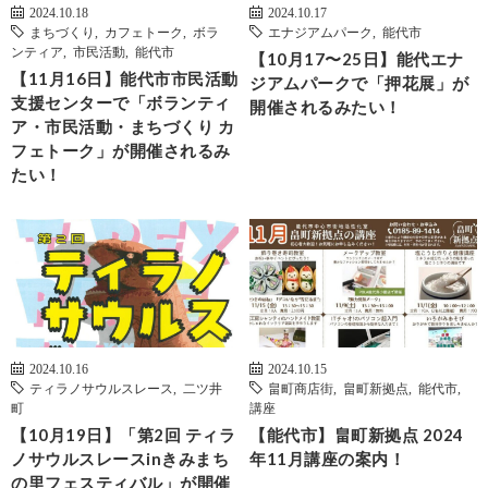
2024.10.18
2024.10.17
まちづくり
,
カフェトーク
,
ボラ
エナジアムパーク
,
能代市
ンティア
,
市民活動
,
能代市
【10月17〜25日】能代エナ
【11月16日】能代市市民活動
ジアムパークで「押花展」が
支援センターで「ボランティ
開催されるみたい！
ア・市民活動・まちづくり カ
フェトーク」が開催されるみ
たい！
2024.10.16
2024.10.15
ティラノサウルスレース
,
二ツ井
畠町商店街
,
畠町新拠点
,
能代市
,
町
講座
【10月19日】「第2回 ティラ
【能代市】畠町新拠点 2024
ノサウルスレースinきみまち
年11月講座の案内！
の里フェスティバル」が開催