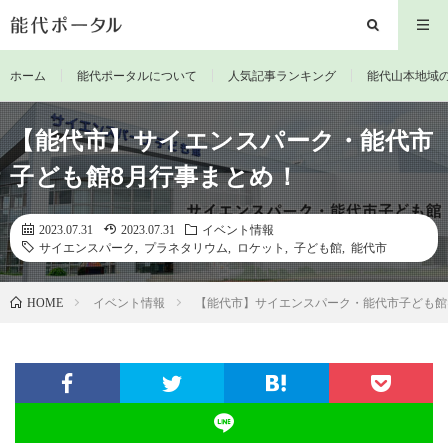
ホーム
能代ポータルについて
人気記事ランキング
能代山本地域
【能代市】サイエンスパーク・能代市
子ども館8月行事まとめ！
2023.07.31
2023.07.31
イベント情報
サイエンスパーク
,
プラネタリウム
,
ロケット
,
子ども館
,
能代市
イベント情報
【能代市】サイエンスパーク・能代市子ども館
HOME