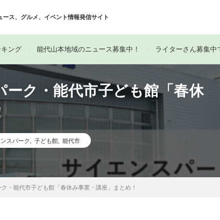
ュース、グルメ、イベント情報発信サイト
ンキング
能代山本地域のニュース募集中！
ライターさん募集中
パーク・能代市子ども館「春休
！
エンスパーク
,
子ども館
,
能代市
ーク・能代市子ども館「春休み事業・講座」まとめ！