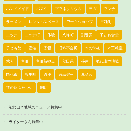
ハンドメイド
バスケ
プラネタリウム
ヨガ
ランチ
ラーメン
レンタルスペース
ワークショップ
三種町
二ツ井
二ツ井町
体験
八峰町
割引券
子ども食堂
子ども館
宿泊
広報
旧料亭金勇
木の学校
木工教室
求人
畠町
畠町新拠点
秋田県
移住
能代山本地域
能代市
藤里町
講座
逸品デー
逸品会
道の駅ふたつい
開店
能代山本地域のニュース募集中
ライターさん募集中