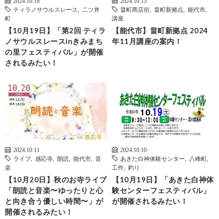
2024.10.16
2024.10.15
ティラノサウルスレース
,
二ツ井
畠町商店街
,
畠町新拠点
,
能代市
,
町
講座
【10月19日】「第2回 ティラ
【能代市】畠町新拠点 2024
ノサウルスレースinきみまち
年11月講座の案内！
の里フェスティバル」が開催
されるみたい！
2024.10.11
2024.10.10
ライブ
,
感応寺
,
朗読
,
能代市
,
音
あきた白神体験センター
,
八峰町
,
楽
工作
,
釣り
【10月20日】秋のお寺ライブ
【10月19日】「あきた白神体
「朗読と音楽〜ゆったりと心
験センターフェスティバル」
と向き合う優しい時間〜」が
が開催されるみたい！
開催されるみたい！