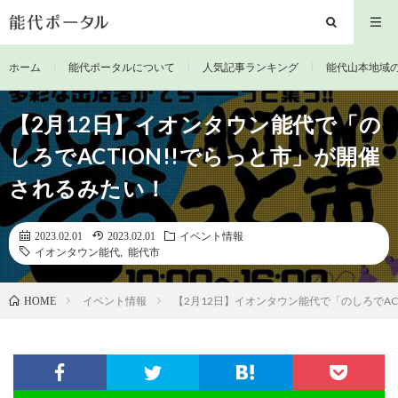
ホーム
能代ポータルについて
人気記事ランキング
能代山本地域
【2月12日】イオンタウン能代で「の
しろでACTION!!でらっと市」が開催
されるみたい！
2023.02.01
2023.02.01
イベント情報
イオンタウン能代
,
能代市
イベント情報
【2月12日】イオンタウン能代で「のしろでAC
HOME