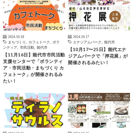
2024.10.18
2024.10.17
まちづくり
,
カフェトーク
,
ボラ
エナジアムパーク
,
能代市
ンティア
,
市民活動
,
能代市
【10月17〜25日】能代エナ
【11月16日】能代市市民活動
ジアムパークで「押花展」が
支援センターで「ボランティ
開催されるみたい！
ア・市民活動・まちづくり カ
フェトーク」が開催されるみ
たい！