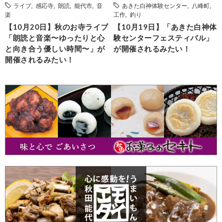
ライブ
,
感応寺
,
朗読
,
能代市
,
音
あきた白神体験センター
,
八峰町
,
楽
工作
,
釣り
【10月20日】秋のお寺ライブ
【10月19日】「あきた白神体
「朗読と音楽〜ゆったりと心
験センターフェスティバル」
と向き合う優しい時間〜」が
が開催されるみたい！
開催されるみたい！