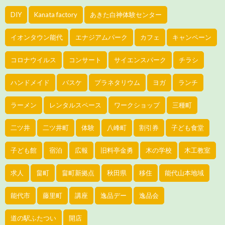
DIY
Kanata factory
あきた白神体験センター
イオンタウン能代
エナジアムパーク
カフェ
キャンペーン
コロナウイルス
コンサート
サイエンスパーク
チラシ
ハンドメイド
バスケ
プラネタリウム
ヨガ
ランチ
ラーメン
レンタルスペース
ワークショップ
三種町
二ツ井
二ツ井町
体験
八峰町
割引券
子ども食堂
子ども館
宿泊
広報
旧料亭金勇
木の学校
木工教室
求人
畠町
畠町新拠点
秋田県
移住
能代山本地域
能代市
藤里町
講座
逸品デー
逸品会
道の駅ふたつい
開店