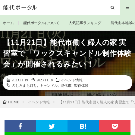
ホーム
能代ポータルについて
人気記事ランキング
能代山本地域
【11月21日】能代市働く婦人の家 実
習室で「ワックスキャンドル制作体験
会」が開催されるみたい！
2023.11.19
2023.11.18
イベント情報
のしろまち灯り
,
キャンドル
,
能代市
,
製作体験
イベント情報
【11月21日】能代市働く婦人の家 実習室で
HOME