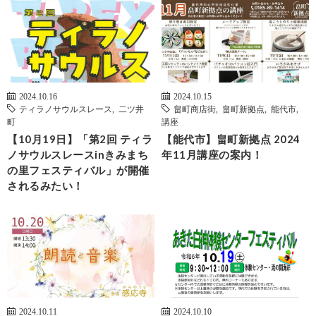
2024.10.16
2024.10.15
ティラノサウルスレース
,
二ツ井
畠町商店街
,
畠町新拠点
,
能代市
,
町
講座
【10月19日】「第2回 ティラ
【能代市】畠町新拠点 2024
ノサウルスレースinきみまち
年11月講座の案内！
の里フェスティバル」が開催
されるみたい！
2024.10.11
2024.10.10