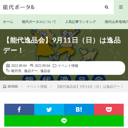
ホーム
能代ポータルについて
人気記事ランキング
能代山本地域
【能代逸品会】9月11日（日）は逸品
デー！
2022.09.04
2022.09.04
イベント情報
能代市
,
逸品デー
,
逸品会
イベント情報
【能代逸品会】9月11日（日）は逸品デー！
HOME