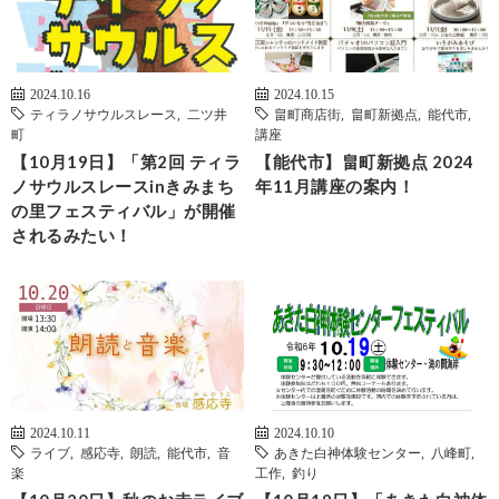
2024.10.16
2024.10.15
ティラノサウルスレース
,
二ツ井
畠町商店街
,
畠町新拠点
,
能代市
,
町
講座
【10月19日】「第2回 ティラ
【能代市】畠町新拠点 2024
ノサウルスレースinきみまち
年11月講座の案内！
の里フェスティバル」が開催
されるみたい！
2024.10.11
2024.10.10
ライブ
,
感応寺
,
朗読
,
能代市
,
音
あきた白神体験センター
,
八峰町
,
楽
工作
,
釣り