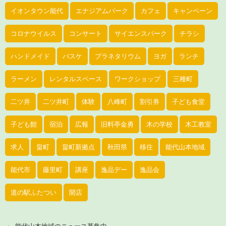
イオンタウン能代
エナジアムパーク
カフェ
キャンペーン
コロナウイルス
コンサート
サイエンスパーク
チラシ
ハンドメイド
バスケ
プラネタリウム
ヨガ
ランチ
ラーメン
レンタルスペース
ワークショップ
三種町
二ツ井
二ツ井町
体験
八峰町
割引券
子ども食堂
子ども館
宿泊
広報
旧料亭金勇
木の学校
木工教室
求人
畠町
畠町新拠点
秋田県
移住
能代山本地域
能代市
藤里町
講座
逸品デー
逸品会
道の駅ふたつい
開店