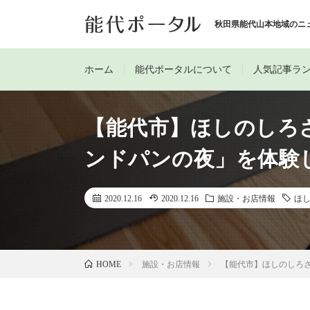
秋田県能代山本地域のニ
ホーム
能代ポータルについて
人気記事ラ
【能代市】ほしのしろ
ンドパンの夜」を体験
2020.12.16
2020.12.16
施設・お店情報
ほ
施設・お店情報
【能代市】ほしのしろ
HOME