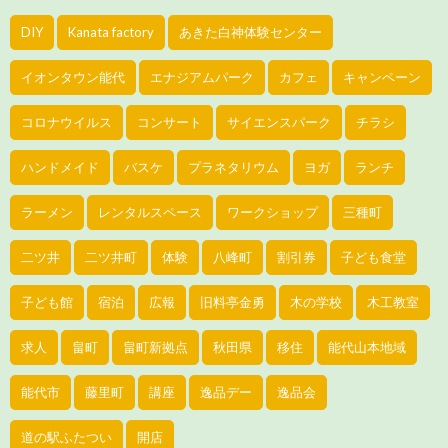
DIY
Kanata factory
あきた白神体験センター
イオンタウン能代
エナジアムパーク
カフェ
キャンペーン
コロナウイルス
コンサート
サイエンスパーク
チラシ
ハンドメイド
バスケ
プラネタリウム
ヨガ
ランチ
ラーメン
レンタルスペース
ワークショップ
三種町
二ツ井
二ツ井町
体験
八峰町
割引券
子ども食堂
子ども館
宿泊
広報
旧料亭金勇
木の学校
木工教室
求人
畠町
畠町新拠点
秋田県
移住
能代山本地域
能代市
藤里町
講座
逸品デー
逸品会
道の駅ふたつい
開店