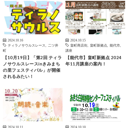
2024.10.16
2024.10.15
ティラノサウルスレース
,
二ツ井
畠町商店街
,
畠町新拠点
,
能代市
,
町
講座
【10月19日】「第2回 ティラ
【能代市】畠町新拠点 2024
ノサウルスレースinきみまち
年11月講座の案内！
の里フェスティバル」が開催
されるみたい！
2024.10.11
2024.10.10