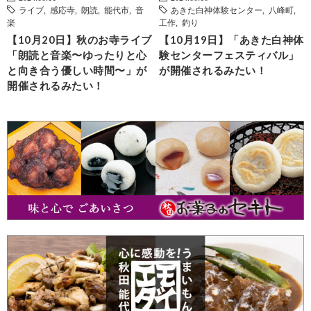
ライブ
,
感応寺
,
朗読
,
能代市
,
音
あきた白神体験センター
,
八峰町
,
楽
工作
,
釣り
【10月20日】秋のお寺ライブ
【10月19日】「あきた白神体
「朗読と音楽〜ゆったりと心
験センターフェスティバル」
と向き合う優しい時間〜」が
が開催されるみたい！
開催されるみたい！