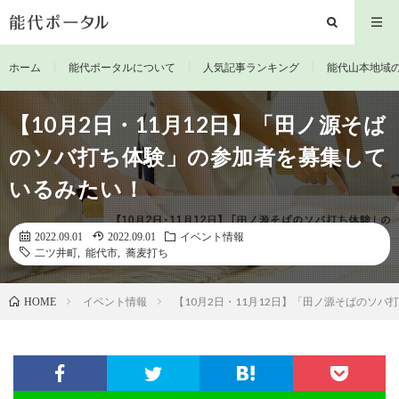
ホーム
能代ポータルについて
人気記事ランキング
能代山本地域
【10月2日・11月12日】「田ノ源そば
のソバ打ち体験」の参加者を募集して
いるみたい！
2022.09.01
2022.09.01
イベント情報
二ツ井町
,
能代市
,
蕎麦打ち
イベント情報
【10月2日・11月12日】「田ノ源そばのソ
HOME