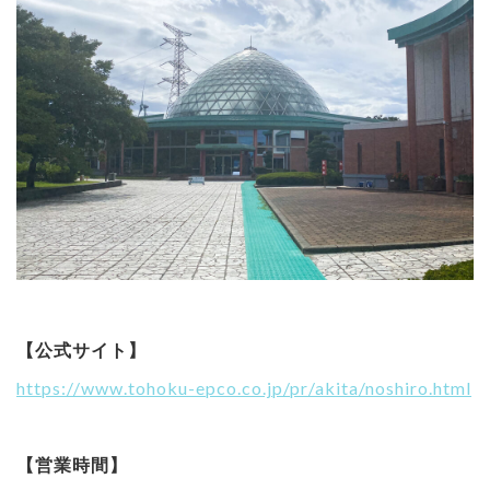
【公式サイト】
https://www.tohoku-epco.co.jp/pr/akita/noshiro.html
【営業時間】