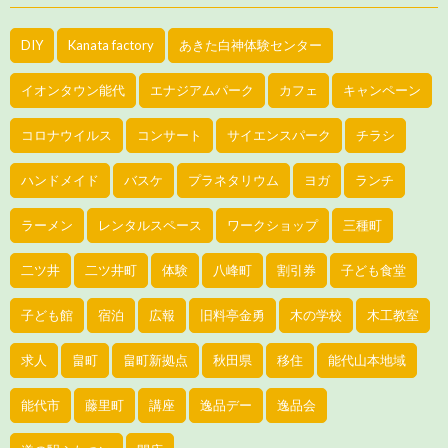
DIY
Kanata factory
あきた白神体験センター
イオンタウン能代
エナジアムパーク
カフェ
キャンペーン
コロナウイルス
コンサート
サイエンスパーク
チラシ
ハンドメイド
バスケ
プラネタリウム
ヨガ
ランチ
ラーメン
レンタルスペース
ワークショップ
三種町
二ツ井
二ツ井町
体験
八峰町
割引券
子ども食堂
子ども館
宿泊
広報
旧料亭金勇
木の学校
木工教室
求人
畠町
畠町新拠点
秋田県
移住
能代山本地域
能代市
藤里町
講座
逸品デー
逸品会