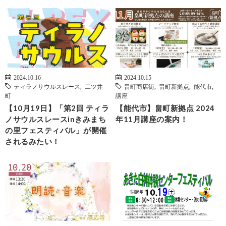
2024.10.16
2024.10.15
ティラノサウルスレース
,
二ツ井
畠町商店街
,
畠町新拠点
,
能代市
,
町
講座
【10月19日】「第2回 ティラ
【能代市】畠町新拠点 2024
ノサウルスレースinきみまち
年11月講座の案内！
の里フェスティバル」が開催
されるみたい！