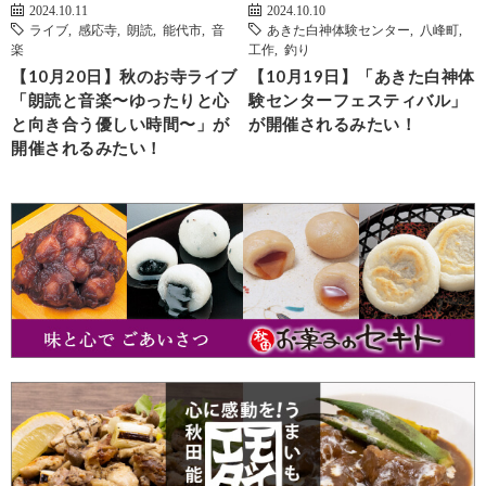
2024.10.11
2024.10.10
ライブ
,
感応寺
,
朗読
,
能代市
,
音
あきた白神体験センター
,
八峰町
,
楽
工作
,
釣り
【10月20日】秋のお寺ライブ
【10月19日】「あきた白神体
「朗読と音楽〜ゆったりと心
験センターフェスティバル」
と向き合う優しい時間〜」が
が開催されるみたい！
開催されるみたい！