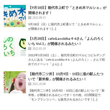
【9月18日】能代市上町で「ときめ木マルシェ」が
開催されます！
2022.09.15
9月18日（日）に能代市上町通りで「ときめ木マルシェ」
が開催されます！[…]
【5月28日】cafe&asobiba 4-6さん「よんのろく
いち Vol.1」が開催されるみたい！
2022.05.19
2022年5月28日（土）、能代市元町のマルヒコビルヂング
さんにある「cafe & asobiba 4-6（よんのろく）」さんで初
めてのイベント「よん[…]
【能代市二ツ井】10月9日・10日に道の駅ふたつ
いで「新米祭」が開催されるみたい！
2021.10.08
【能代市二ツ井】10月9日・10日に道の駅ふたついで「新
米祭」が開催されるみたいです！その他、2日間限定で
「モンブランコッペ」も販売されるみたいです！[…]