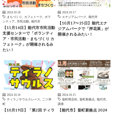
2024.10.18
2024.10.17
まちづくり
,
カフェトーク
,
ボラ
エナジアムパーク
,
能代市
ンティア
,
市民活動
,
能代市
【10月17〜25日】能代エナ
【11月16日】能代市市民活動
ジアムパークで「押花展」が
支援センターで「ボランティ
開催されるみたい！
ア・市民活動・まちづくり カ
フェトーク」が開催されるみ
たい！
2024.10.16
2024.10.15
ティラノサウルスレース
,
二ツ井
畠町商店街
,
畠町新拠点
,
能代市
,
町
講座
【10月19日】「第2回 ティラ
【能代市】畠町新拠点 2024