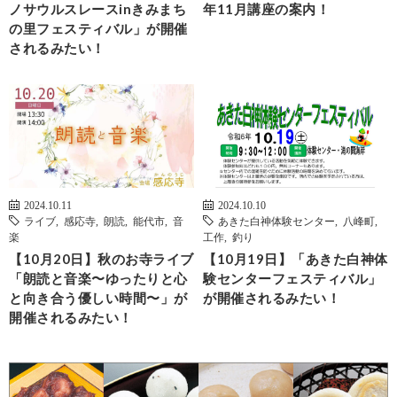
ノサウルスレースinきみまち
年11月講座の案内！
の里フェスティバル」が開催
されるみたい！
2024.10.11
2024.10.10
ライブ
,
感応寺
,
朗読
,
能代市
,
音
あきた白神体験センター
,
八峰町
,
楽
工作
,
釣り
【10月20日】秋のお寺ライブ
【10月19日】「あきた白神体
「朗読と音楽〜ゆったりと心
験センターフェスティバル」
と向き合う優しい時間〜」が
が開催されるみたい！
開催されるみたい！