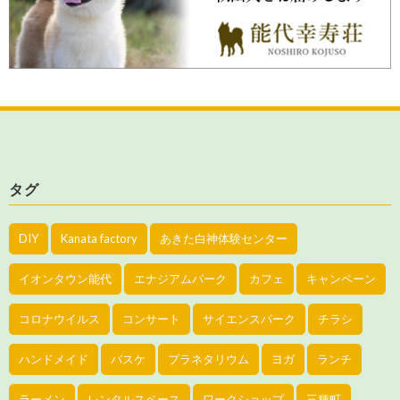
タグ
DIY
Kanata factory
あきた白神体験センター
イオンタウン能代
エナジアムパーク
カフェ
キャンペーン
コロナウイルス
コンサート
サイエンスパーク
チラシ
ハンドメイド
バスケ
プラネタリウム
ヨガ
ランチ
ラーメン
レンタルスペース
ワークショップ
三種町