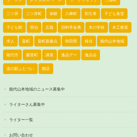
二ツ井
二ツ井町
体験
八峰町
割引券
子ども食堂
子ども館
宿泊
広報
旧料亭金勇
木の学校
木工教室
求人
畠町
畠町新拠点
秋田県
移住
能代山本地域
能代市
藤里町
講座
逸品デー
逸品会
道の駅ふたつい
開店
能代山本地域のニュース募集中
ライターさん募集中
ライター一覧
お問い合わせ