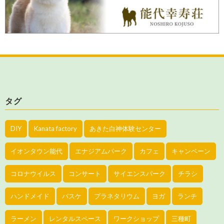
タグ
DIY
Kanata factory
あきた白神体験センター
イオンタウン能代
エナジアムパーク
カフェ
キャンペーン
コロナウイルス
コンサート
サイエンスパーク
チラシ
ハンドメイド
バスケ
プラネタリウム
ヨガ
ランチ
ラーメン
レンタルスペース
ワークショップ
三種町