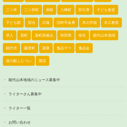
二ツ井
二ツ井町
体験
八峰町
割引券
子ども食堂
子ども館
宿泊
広報
旧料亭金勇
木の学校
木工教室
求人
畠町
畠町新拠点
秋田県
移住
能代山本地域
能代市
藤里町
講座
逸品デー
逸品会
道の駅ふたつい
開店
能代山本地域のニュース募集中
ライターさん募集中
ライター一覧
お問い合わせ