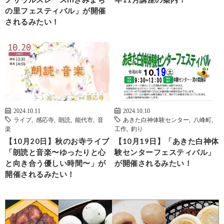
の里フェスティバル」が開催
されるみたい！
2024.10.11
2024.10.10
ライブ
,
感応寺
,
朗読
,
能代市
,
音
あきた白神体験センター
,
八峰町
,
楽
工作
,
釣り
【10月20日】秋のお寺ライブ
【10月19日】「あきた白神体
「朗読と音楽〜ゆったりと心
験センターフェスティバル」
と向き合う優しい時間〜」が
が開催されるみたい！
開催されるみたい！