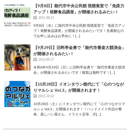
【9月8日】能代市中央公民館 視聴覚室で「免疫力
アップ！発酵食品講座」が開催されるみたい！
2021.08.23
9月8日（水）に能代市中央公民館 視聴覚室で「免疫力アッ
プ！発酵食品講座」が開催されるみたいです！先着順なの
でお申し込みはお早めに！[…]
【9月29日】旧料亭金勇で「能代市番楽大競演会」
が開催されるみたい！
2024.09.27
令和6年9月29日（日）に旧料亭金勇で「能代市番楽大競演
会」が開催されるみたいです！観覧は無料です！[…]
【10月28日】イオンタウン能代にて「心のつなが
りマルシェ Vol.3」が開催されます！
2023.10.02
10月28日（土）にイオンタウン能代にて「心のつながりマ
ルシェ Vol.3」が開催されます！！ハンドメイド作品や整
体、蒸しパン屋さん、イラスト店等、沢[…]