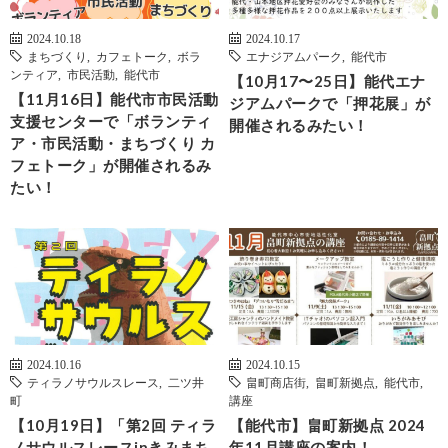
2024.10.18
2024.10.17
まちづくり
,
カフェトーク
,
ボラ
エナジアムパーク
,
能代市
ンティア
,
市民活動
,
能代市
【10月17〜25日】能代エナ
【11月16日】能代市市民活動
ジアムパークで「押花展」が
支援センターで「ボランティ
開催されるみたい！
ア・市民活動・まちづくり カ
フェトーク」が開催されるみ
たい！
2024.10.16
2024.10.15
ティラノサウルスレース
,
二ツ井
畠町商店街
,
畠町新拠点
,
能代市
,
町
講座
【10月19日】「第2回 ティラ
【能代市】畠町新拠点 2024
ノサウルスレースinきみまち
年11月講座の案内！