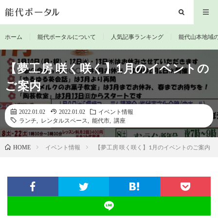
ホーム
能代ポータルについて
人気記事ランキング
能代山本地域
【夢工房 咲く咲く】1月のイベントの
ご案内
2022.01.02
2022.01.02
イベント情報
ランチ
,
レンタルスペース
,
能代市
,
講座
イベント情報
【夢工房 咲く咲く】1月のイベントのご案内
HOME