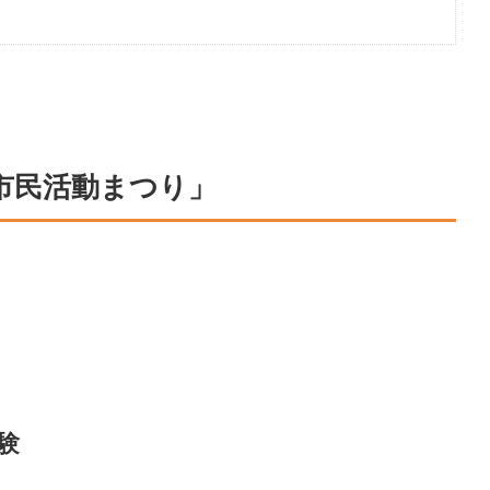
ろ市民活動まつり」
験