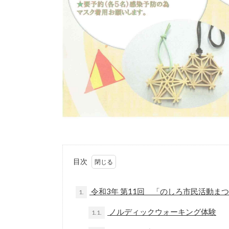
目次
令和3年 第11回 「のしろ市民活動ま
1.
ノルディックウォーキング体験
1.1.