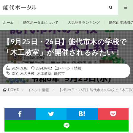
ホーム
能代ポータルについて
人気記事ランキング
能代山本地域
【9月25日・26日】能代市木の学校で
「木工教室」が開催されるみたい！
2024.09.02
2024.09.02
イベント情報
DIY
,
木の学校
,
木工教室
,
能代市
イベント情報
【9月25日・26日】能代市木の学校で「木工
HOME