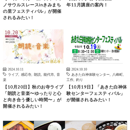
ノサウルスレースinきみまち
年11月講座の案内！
の里フェスティバル」が開催
されるみたい！
2024.10.11
2024.10.10
ライブ
,
感応寺
,
朗読
,
能代市
,
音
あきた白神体験センター
,
八峰町
,
楽
工作
,
釣り
【10月20日】秋のお寺ライブ
【10月19日】「あきた白神体
「朗読と音楽〜ゆったりと心
験センターフェスティバル」
と向き合う優しい時間〜」が
が開催されるみたい！
開催されるみたい！