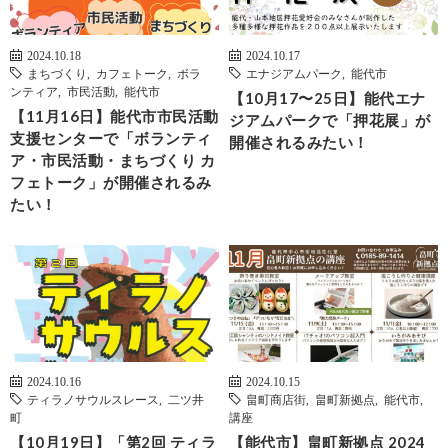
2024.10.18
2024.10.17
まちづくり
,
カフェトーク
,
ボラ
エナジアムパーク
,
能代市
ンティア
,
市民活動
,
能代市
【10月17〜25日】能代エナ
【11月16日】能代市市民活動
ジアムパークで「押花展」が
支援センターで「ボランティ
開催されるみたい！
ア・市民活動・まちづくり カ
フェトーク」が開催されるみ
たい！
2024.10.16
2024.10.15
ティラノサウルスレース
,
二ツ井
畠町商店街
,
畠町新拠点
,
能代市
,
町
講座
【10月19日】「第2回 ティラ
【能代市】畠町新拠点 2024