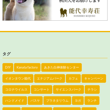
タグ
DIY
Kanata factory
あきた白神体験センター
イオンタウン能代
エナジアムパーク
カフェ
キャンペーン
コロナウイルス
コンサート
サイエンスパーク
チラシ
ハンドメイド
バスケ
プラネタリウム
ヨガ
ランチ