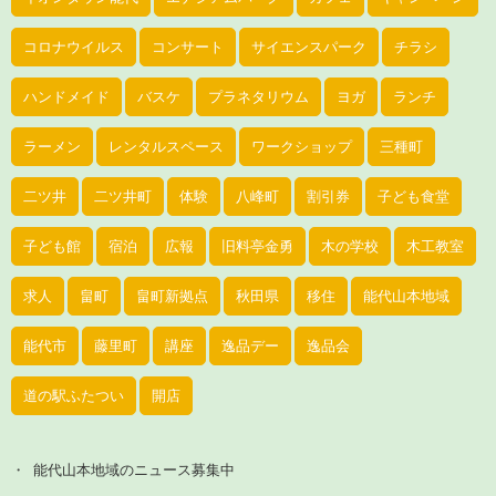
コロナウイルス
コンサート
サイエンスパーク
チラシ
ハンドメイド
バスケ
プラネタリウム
ヨガ
ランチ
ラーメン
レンタルスペース
ワークショップ
三種町
二ツ井
二ツ井町
体験
八峰町
割引券
子ども食堂
子ども館
宿泊
広報
旧料亭金勇
木の学校
木工教室
求人
畠町
畠町新拠点
秋田県
移住
能代山本地域
能代市
藤里町
講座
逸品デー
逸品会
道の駅ふたつい
開店
能代山本地域のニュース募集中