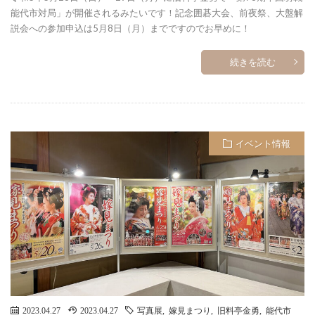
能代市対局」が開催されるみたいです！記念囲碁大会、前夜祭、大盤解
説会への参加申込は5月8日（月）までですのでお早めに！
続きを読む
イベント情報
2023.04.27
2023.04.27
写真展
,
嫁見まつり
,
旧料亭金勇
,
能代市