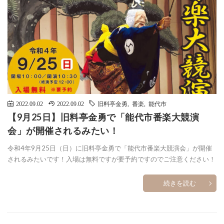
2022.09.02
2022.09.02
旧料亭金勇
,
番楽
,
能代市
【9月25日】旧料亭金勇で「能代市番楽大競演
会」が開催されるみたい！
令和4年9月25日（日）に旧料亭金勇で「能代市番楽大競演会」が開催
されるみたいです！入場は無料ですが要予約ですのでご注意ください！
続きを読む