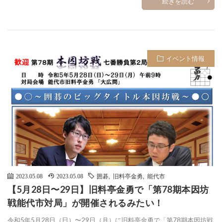
続きを読む
イベント情報
2023.05.08
2023.05.08
囲碁
,
旧料亭金勇
,
能代市
【5月28日〜29日】旧料亭金勇で「第78期本因坊
戦能代市対局」が開催されるみたい！
令和5年5月28日（日）〜29日（月）に旧料亭金勇で「第78期本因坊戦