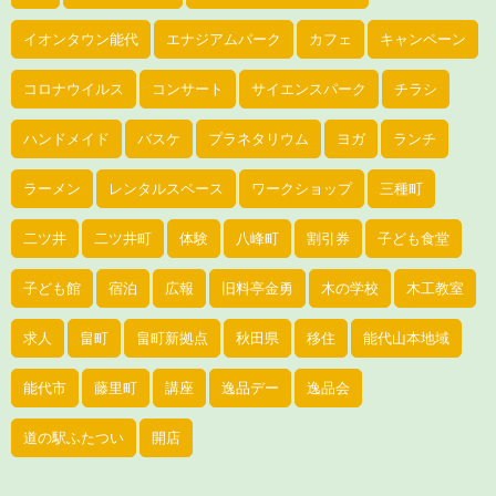
イオンタウン能代
エナジアムパーク
カフェ
キャンペーン
コロナウイルス
コンサート
サイエンスパーク
チラシ
ハンドメイド
バスケ
プラネタリウム
ヨガ
ランチ
ラーメン
レンタルスペース
ワークショップ
三種町
二ツ井
二ツ井町
体験
八峰町
割引券
子ども食堂
子ども館
宿泊
広報
旧料亭金勇
木の学校
木工教室
求人
畠町
畠町新拠点
秋田県
移住
能代山本地域
能代市
藤里町
講座
逸品デー
逸品会
道の駅ふたつい
開店