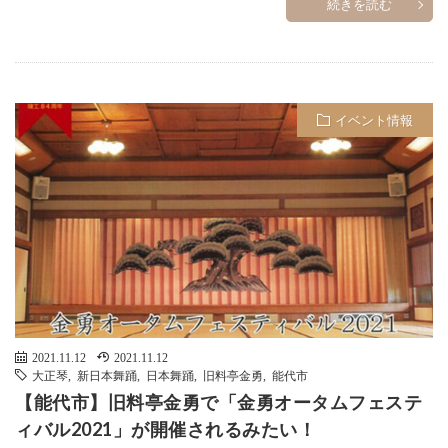
続きを読む
イベント情報
2021.11.12
2021.11.12
大正琴
,
新日本舞踊
,
日本舞踊
,
旧料亭金勇
,
能代市
【能代市】旧料亭金勇で「金勇オータムフェステ
ィバル2021」が開催されるみたい！