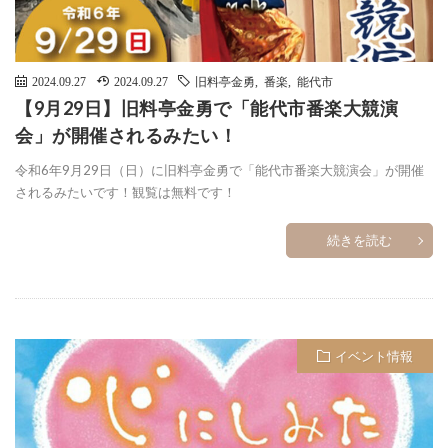
2024.09.27
2024.09.27
旧料亭金勇
,
番楽
,
能代市
【9月29日】旧料亭金勇で「能代市番楽大競演
会」が開催されるみたい！
令和6年9月29日（日）に旧料亭金勇で「能代市番楽大競演会」が開催
されるみたいです！観覧は無料です！
続きを読む
イベント情報