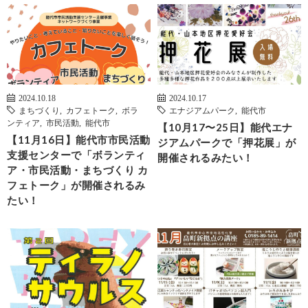
2024.10.18
2024.10.17
まちづくり
,
カフェトーク
,
ボラ
エナジアムパーク
,
能代市
ンティア
,
市民活動
,
能代市
【10月17〜25日】能代エナ
【11月16日】能代市市民活動
ジアムパークで「押花展」が
支援センターで「ボランティ
開催されるみたい！
ア・市民活動・まちづくり カ
フェトーク」が開催されるみ
たい！