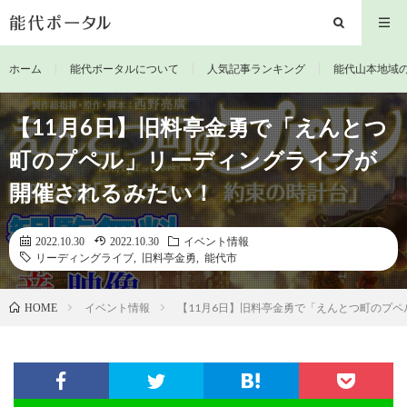
ホーム
能代ポータルについて
人気記事ランキング
能代山本地域
【11月6日】旧料亭金勇で「えんとつ
町のプペル」リーディングライブが
開催されるみたい！
2022.10.30
2022.10.30
イベント情報
リーディングライブ
,
旧料亭金勇
,
能代市
イベント情報
【11月6日】旧料亭金勇で「えんとつ町のプ
HOME