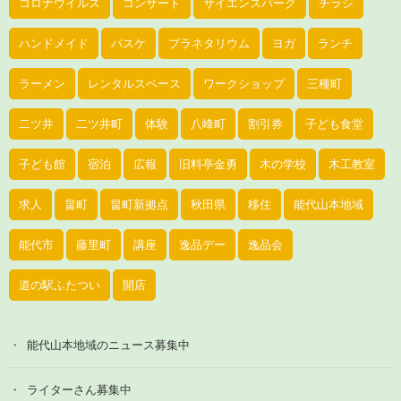
コロナウイルス
コンサート
サイエンスパーク
チラシ
ハンドメイド
バスケ
プラネタリウム
ヨガ
ランチ
ラーメン
レンタルスペース
ワークショップ
三種町
二ツ井
二ツ井町
体験
八峰町
割引券
子ども食堂
子ども館
宿泊
広報
旧料亭金勇
木の学校
木工教室
求人
畠町
畠町新拠点
秋田県
移住
能代山本地域
能代市
藤里町
講座
逸品デー
逸品会
道の駅ふたつい
開店
能代山本地域のニュース募集中
ライターさん募集中