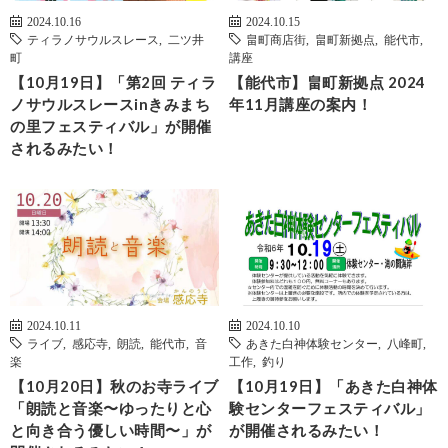
2024.10.16
2024.10.15
ティラノサウルスレース
,
二ツ井
畠町商店街
,
畠町新拠点
,
能代市
,
町
講座
【10月19日】「第2回 ティラ
【能代市】畠町新拠点 2024
ノサウルスレースinきみまち
年11月講座の案内！
の里フェスティバル」が開催
されるみたい！
2024.10.11
2024.10.10
ライブ
,
感応寺
,
朗読
,
能代市
,
音
あきた白神体験センター
,
八峰町
,
楽
工作
,
釣り
【10月20日】秋のお寺ライブ
【10月19日】「あきた白神体
「朗読と音楽〜ゆったりと心
験センターフェスティバル」
と向き合う優しい時間〜」が
が開催されるみたい！