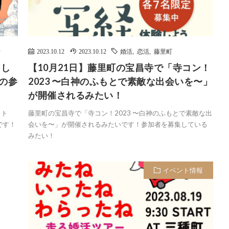
活
2023.10.12
2023.10.12
婚活
,
恋活
,
藤里町
をし
【10月21日】藤里町の宝昌寺で「寺コン！
」の参
2023 〜白神のふもとで素敵な出会いを〜」
が開催されるみたい！
イト
藤里町の宝昌寺で「寺コン！2023 〜白神のふもとで素敵な出
です！
会いを〜」が開催されるみたいです！参加者を募集している
みたい！
イベント情報