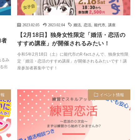
2023.02.05
2023.02.04
婚活
,
恋活
,
能代市
,
講座
【2月18日】独身女性限定「婚活・恋活の
加者
すすめ講座」が開催されるみたい！
令和5年2月18日（土）に能代市のR-fact.さんで、独身女性限
れるみ
定「婚活・恋活のすすめ講座」が開催されるみたいです！講
る出
座参加者募集中です！
情報
イベント情報