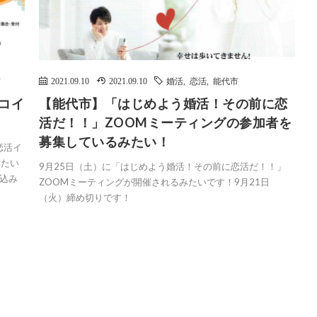
市
2021.09.10
2021.09.10
婚活
,
恋活
,
能代市
eコイ
【能代市】「はじめよう婚活！その前に恋
！
活だ！！」ZOOMミーティングの参加者を
募集しているみたい！
恋活イ
みたい
9月25日（土）に「はじめよう婚活！その前に恋活だ！！」
込み
ZOOMミーティングが開催されるみたいです！9月21日
（火）締め切りです！