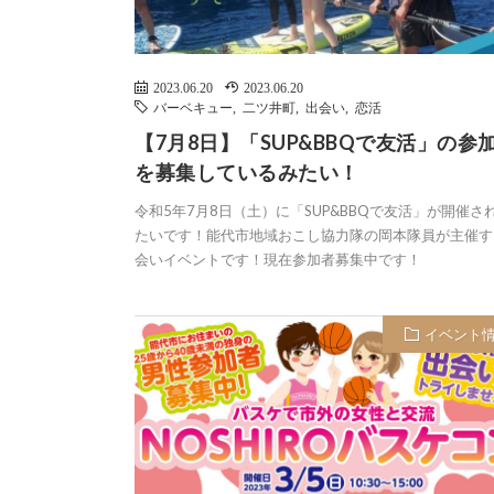
2023.06.20
2023.06.20
バーベキュー
,
二ツ井町
,
出会い
,
恋活
【7月8日】「SUP&BBQで友活」の参
を募集しているみたい！
令和5年7月8日（土）に「SUP&BBQで友活」が開催さ
たいです！能代市地域おこし協力隊の岡本隊員が主催す
会いイベントです！現在参加者募集中です！
イベント