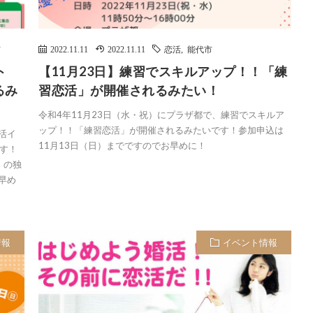
市
2022.11.11
2022.11.11
恋活
,
能代市
ト
【11月23日】練習でスキルアップ！！「練
るみ
習恋活」が開催されるみたい！
令和4年11月23日（水・祝）にプラザ都で、練習でスキルア
ップ！！「練習恋活」が開催されるみたいです！参加申込は
活イ
11月13日（日）までですのでお早めに！
す！
）の独
早め
情報
イベント情報