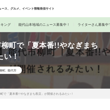
ュース、グルメ、イベント情報発信サイト
ンキング
能代山本地域のニュース募集中！
ライターさん募集中
市柳町で「夏本番!!やなぎまち
たい！
柳町
,
能代市
市柳町で「夏本番!!やなぎまち夜店」が開催されるみたい！