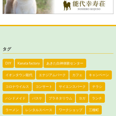
タグ
DIY
Kanata factory
あきた白神体験センター
イオンタウン能代
エナジアムパーク
カフェ
キャンペーン
コロナウイルス
コンサート
サイエンスパーク
チラシ
ハンドメイド
バスケ
プラネタリウム
ヨガ
ランチ
ラーメン
レンタルスペース
ワークショップ
三種町