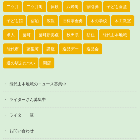
二ツ井
二ツ井町
体験
八峰町
割引券
子ども食堂
子ども館
宿泊
広報
旧料亭金勇
木の学校
木工教室
求人
畠町
畠町新拠点
秋田県
移住
能代山本地域
能代市
藤里町
講座
逸品デー
逸品会
道の駅ふたつい
開店
能代山本地域のニュース募集中
ライターさん募集中
ライター一覧
お問い合わせ