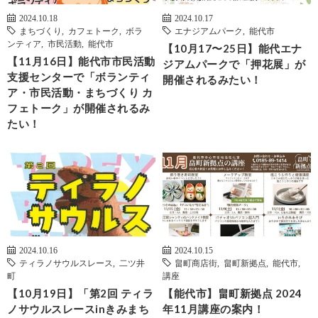
2024.10.18
2024.10.17
まちづくり
,
カフェトーク
,
ボラ
エナジアムパーク
,
能代市
ンティア
,
市民活動
,
能代市
【10月17〜25日】能代エナ
【11月16日】能代市市民活動
ジアムパークで「押花展」が
支援センターで「ボランティ
開催されるみたい！
ア・市民活動・まちづくり カ
フェトーク」が開催されるみ
たい！
2024.10.16
2024.10.15
ティラノサウルスレース
,
二ツ井
畠町商店街
,
畠町新拠点
,
能代市
,
町
講座
【10月19日】「第2回 ティラ
【能代市】畠町新拠点 2024
ノサウルスレースinきみまち
年11月講座の案内！