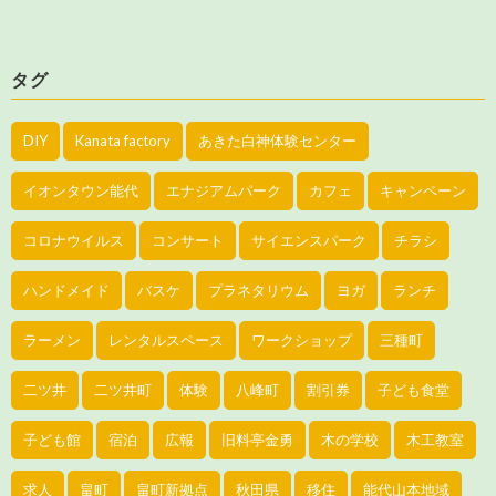
タグ
DIY
Kanata factory
あきた白神体験センター
イオンタウン能代
エナジアムパーク
カフェ
キャンペーン
コロナウイルス
コンサート
サイエンスパーク
チラシ
ハンドメイド
バスケ
プラネタリウム
ヨガ
ランチ
ラーメン
レンタルスペース
ワークショップ
三種町
二ツ井
二ツ井町
体験
八峰町
割引券
子ども食堂
子ども館
宿泊
広報
旧料亭金勇
木の学校
木工教室
求人
畠町
畠町新拠点
秋田県
移住
能代山本地域