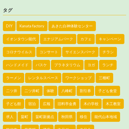
タグ
DIY
Kanata factory
あきた白神体験センター
イオンタウン能代
エナジアムパーク
カフェ
キャンペーン
コロナウイルス
コンサート
サイエンスパーク
チラシ
ハンドメイド
バスケ
プラネタリウム
ヨガ
ランチ
ラーメン
レンタルスペース
ワークショップ
三種町
二ツ井
二ツ井町
体験
八峰町
割引券
子ども食堂
子ども館
宿泊
広報
旧料亭金勇
木の学校
木工教室
求人
畠町
畠町新拠点
秋田県
移住
能代山本地域