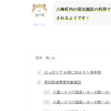
八峰町内の宿泊施設の利用で
されるようです！
ゆうくん
目次
はっぽうで お得に泊まろう 秋冬割
1.
宿泊助成事業対象施設
2.
八森いさりび温泉ハタハタ館ハタ
2.1.
八森いさりび温泉ハタハタ館ハタ
2.2.