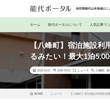
秋田県能代山本地域のニ
ホーム
能代ポータルについて
人気記事ラ
【八峰町】宿泊施設利用
るみたい！最大1泊5,0
2020.10.01
2020.10.01
ニュース
八峰町
,
助
ニュース
【八峰町】宿泊施設利用助成事業
HOME