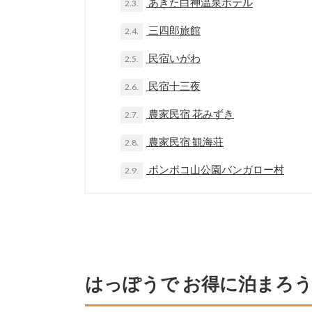
あきた白神温泉ホテル
2.3.
三四郎旅館
2.4.
民宿いがわ
2.5.
民宿十三夜
2.6.
農家民宿 花みずき
2.7.
農家民宿 観海荘
2.8.
ポンポコ山公園バンガロー村
2.9.
はっぽうで お得に泊まろう