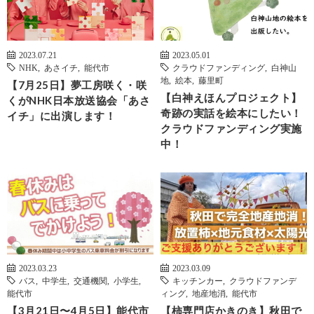
2023.07.21
2023.05.01
NHK
,
あさイチ
,
能代市
クラウドファンディング
,
白神山
地
,
絵本
,
藤里町
【7月25日】夢工房咲く・咲
【白神えほんプロジェクト】
くがNHK日本放送協会「あさ
奇跡の実話を絵本にしたい！
イチ」に出演します！
クラウドファンディング実施
中！
2023.03.23
2023.03.09
バス
,
中学生
,
交通機関
,
小学生
,
キッチンカー
,
クラウドファンデ
能代市
ィング
,
地産地消
,
能代市
【3月21日〜4月5日】能代市
【柿専門店かきのき】秋田で