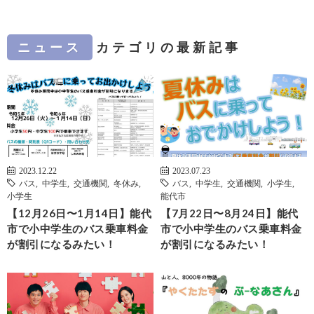
ニュース
カテゴリの最新記事
2023.12.22
2023.07.23
バス
,
中学生
,
交通機関
,
冬休み
,
バス
,
中学生
,
交通機関
,
小学生
,
小学生
能代市
【12月26日〜1月14日】能代
【7月22日〜8月24日】能代
市で小中学生のバス乗車料金
市で小中学生のバス乗車料金
が割引になるみたい！
が割引になるみたい！