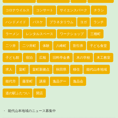
コロナウイルス
コンサート
サイエンスパーク
チラシ
ハンドメイド
バスケ
プラネタリウム
ヨガ
ランチ
ラーメン
レンタルスペース
ワークショップ
三種町
二ツ井
二ツ井町
体験
八峰町
割引券
子ども食堂
子ども館
宿泊
広報
旧料亭金勇
木の学校
木工教室
求人
畠町
畠町新拠点
秋田県
移住
能代山本地域
能代市
藤里町
講座
逸品デー
逸品会
道の駅ふたつい
開店
能代山本地域のニュース募集中