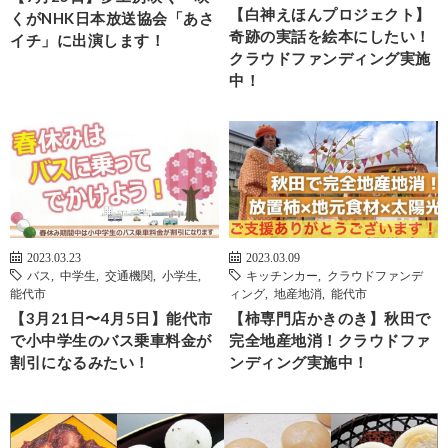
【白神えほんプロジェクト】
くがNHK日本放送協会「あさ
奇跡の実話を絵本にしたい！
イチ」に出演します！
クラウドファンディング実施
中！
2023.03.23
2023.03.09
バス
,
中学生
,
交通機関
,
小学生
,
キッチンカー
,
クラウドファンデ
能代市
ィング
,
地産地消
,
能代市
【3月21日〜4月5日】能代市
【柿専門店かきのき】秋田で
で小中学生のバス乗車料金が
完全地産地消！クラウドファ
割引になるみたい！
ンディング実施中！