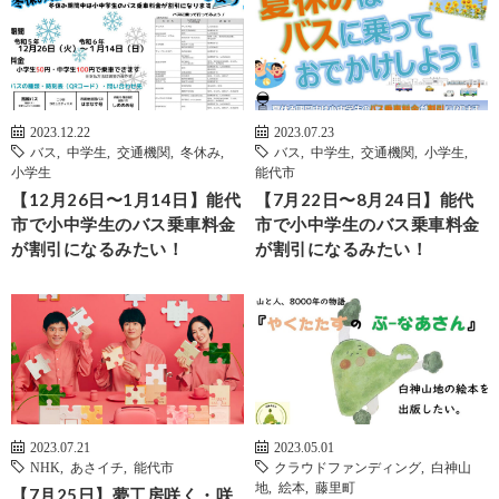
2023.12.22
2023.07.23
バス
,
中学生
,
交通機関
,
冬休み
,
バス
,
中学生
,
交通機関
,
小学生
,
小学生
能代市
【12月26日〜1月14日】能代
【7月22日〜8月24日】能代
市で小中学生のバス乗車料金
市で小中学生のバス乗車料金
が割引になるみたい！
が割引になるみたい！
2023.07.21
2023.05.01
NHK
,
あさイチ
,
能代市
クラウドファンディング
,
白神山
地
,
絵本
,
藤里町
【7月25日】夢工房咲く・咲