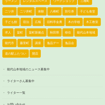
ラーメン
レンタルスペース
ワークショップ
三種町
二ツ井
二ツ井町
体験
八峰町
割引券
子ども食堂
子ども館
宿泊
広報
旧料亭金勇
木の学校
木工教室
求人
畠町
畠町新拠点
秋田県
移住
能代山本地域
能代市
藤里町
講座
逸品デー
逸品会
道の駅ふたつい
開店
能代山本地域のニュース募集中
ライターさん募集中
ライター一覧
お問い合わせ