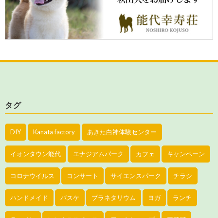
タグ
DIY
Kanata factory
あきた白神体験センター
イオンタウン能代
エナジアムパーク
カフェ
キャンペーン
コロナウイルス
コンサート
サイエンスパーク
チラシ
ハンドメイド
バスケ
プラネタリウム
ヨガ
ランチ