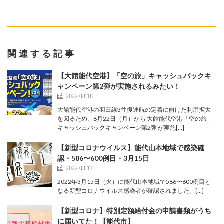
関連する記事
【大館能代空港】「空の旅」キャッシュバックキ
ャンペーン第2弾が実施されるみたい！
2022.08.18
大館能代空港の羽田線3往復運航の定着に向けた利用拡大
を図るため、8月22日（月）から 大館能代空港「空の旅」
キャッシュバックキャンペーン第2弾 が実施[…]
【新型コロナウイルス】能代山本地域で感染確
認・586〜600例目・3月15日
2022.03.17
2022年3月15日（火）に能代山本地域で586〜600例目と
なる新型コロナウイルス感染者が確認されました。[…]
【新型コロナ】特別定額給付金の申請書類がうち
に届いてた！【能代市】