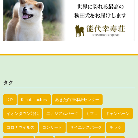
タグ
DIY
Kanata factory
あきた白神体験センター
イオンタウン能代
エナジアムパーク
カフェ
キャンペーン
コロナウイルス
コンサート
サイエンスパーク
チラシ