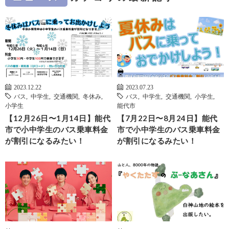
2023.12.22
2023.07.23
バス
,
中学生
,
交通機関
,
冬休み
,
バス
,
中学生
,
交通機関
,
小学生
,
小学生
能代市
【12月26日〜1月14日】能代
【7月22日〜8月24日】能代
市で小中学生のバス乗車料金
市で小中学生のバス乗車料金
が割引になるみたい！
が割引になるみたい！