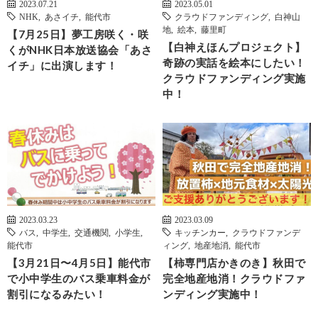
2023.07.21
2023.05.01
NHK
,
あさイチ
,
能代市
クラウドファンディング
,
白神山
地
,
絵本
,
藤里町
【7月25日】夢工房咲く・咲
【白神えほんプロジェクト】
くがNHK日本放送協会「あさ
奇跡の実話を絵本にしたい！
イチ」に出演します！
クラウドファンディング実施
中！
2023.03.23
2023.03.09
バス
,
中学生
,
交通機関
,
小学生
,
キッチンカー
,
クラウドファンデ
能代市
ィング
,
地産地消
,
能代市
【3月21日〜4月5日】能代市
【柿専門店かきのき】秋田で
で小中学生のバス乗車料金が
完全地産地消！クラウドファ
割引になるみたい！
ンディング実施中！