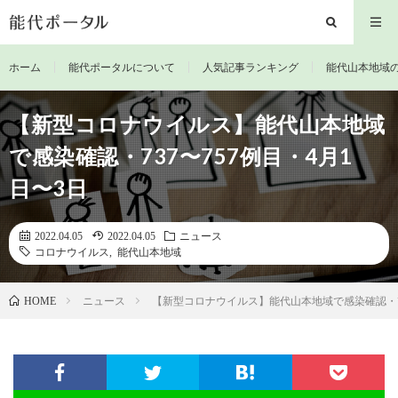
ホーム
能代ポータルについて
人気記事ランキング
能代山本地域
【新型コロナウイルス】能代山本地域
で感染確認・737〜757例目・4月1
日〜3日
2022.04.05
2022.04.05
ニュース
コロナウイルス
,
能代山本地域
ニュース
【新型コロナウイルス】能代山本地域で感染確認・73
HOME