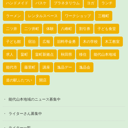
ハンドメイド
バスケ
プラネタリウム
ヨガ
ランチ
ラーメン
レンタルスペース
ワークショップ
三種町
二ツ井
二ツ井町
体験
八峰町
割引券
子ども食堂
子ども館
宿泊
広報
旧料亭金勇
木の学校
木工教室
求人
畠町
畠町新拠点
秋田県
移住
能代山本地域
能代市
藤里町
講座
逸品デー
逸品会
道の駅ふたつい
開店
能代山本地域のニュース募集中
ライターさん募集中
ライター一覧