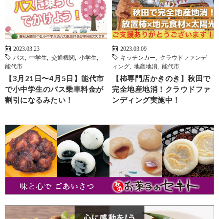
2023.03.23
2023.03.09
バス
,
中学生
,
交通機関
,
小学生
,
キッチンカー
,
クラウドファンデ
能代市
ィング
,
地産地消
,
能代市
【3月21日〜4月5日】能代市
【柿専門店かきのき】秋田で
で小中学生のバス乗車料金が
完全地産地消！クラウドファ
割引になるみたい！
ンディング実施中！