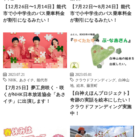
【12月26日〜1月14日】能代
【7月22日〜8月24日】能代
市で小中学生のバス乗車料金
市で小中学生のバス乗車料金
が割引になるみたい！
が割引になるみたい！
2023.07.21
2023.05.01
NHK
,
あさイチ
,
能代市
クラウドファンディング
,
白神山
地
,
絵本
,
藤里町
【7月25日】夢工房咲く・咲
【白神えほんプロジェクト】
くがNHK日本放送協会「あさ
奇跡の実話を絵本にしたい！
イチ」に出演します！
クラウドファンディング実施
中！