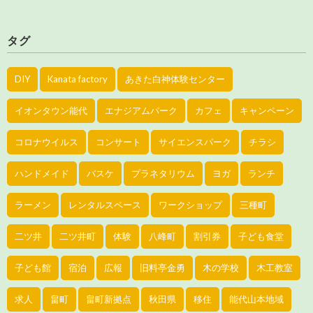
タグ
DIY
Kanata factory
あきた白神体験センター
イオンタウン能代
エナジアムパーク
カフェ
キャンペーン
コロナウイルス
コンサート
サイエンスパーク
チラシ
ハンドメイド
バスケ
プラネタリウム
ヨガ
ランチ
ラーメン
レンタルスペース
ワークショップ
三種町
二ツ井
二ツ井町
体験
八峰町
割引券
子ども食堂
子ども館
宿泊
広報
旧料亭金勇
木の学校
木工教室
求人
畠町
畠町新拠点
秋田県
移住
能代山本地域