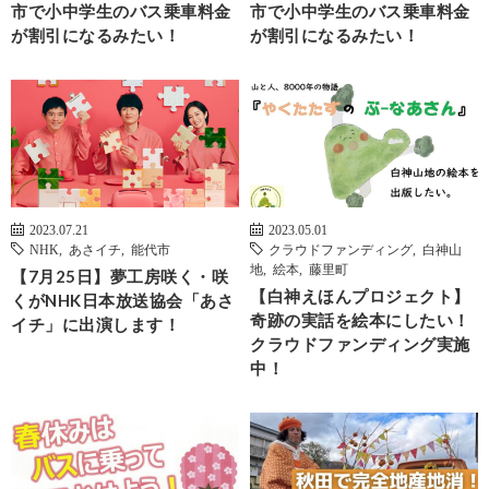
市で小中学生のバス乗車料金
市で小中学生のバス乗車料金
が割引になるみたい！
が割引になるみたい！
2023.07.21
2023.05.01
NHK
,
あさイチ
,
能代市
クラウドファンディング
,
白神山
地
,
絵本
,
藤里町
【7月25日】夢工房咲く・咲
【白神えほんプロジェクト】
くがNHK日本放送協会「あさ
奇跡の実話を絵本にしたい！
イチ」に出演します！
クラウドファンディング実施
中！