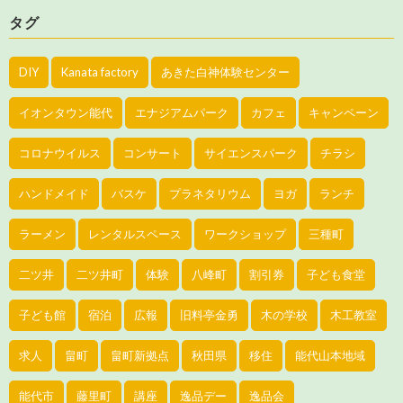
タグ
DIY
Kanata factory
あきた白神体験センター
イオンタウン能代
エナジアムパーク
カフェ
キャンペーン
コロナウイルス
コンサート
サイエンスパーク
チラシ
ハンドメイド
バスケ
プラネタリウム
ヨガ
ランチ
ラーメン
レンタルスペース
ワークショップ
三種町
二ツ井
二ツ井町
体験
八峰町
割引券
子ども食堂
子ども館
宿泊
広報
旧料亭金勇
木の学校
木工教室
求人
畠町
畠町新拠点
秋田県
移住
能代山本地域
能代市
藤里町
講座
逸品デー
逸品会