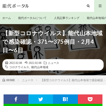
ホーム
能代ポータルについて
人気記事ランキング
能代山本地域
【新型コロナウイルス】能代山本地域
で感染確認・371〜375例目・2月4
日〜6日
2022.02.08
2022.02.08
ニュース
コロナウイルス
,
能代山本地域
ニュース
【新型コロナウイルス】能代山本地域で感染確認・37
HOME