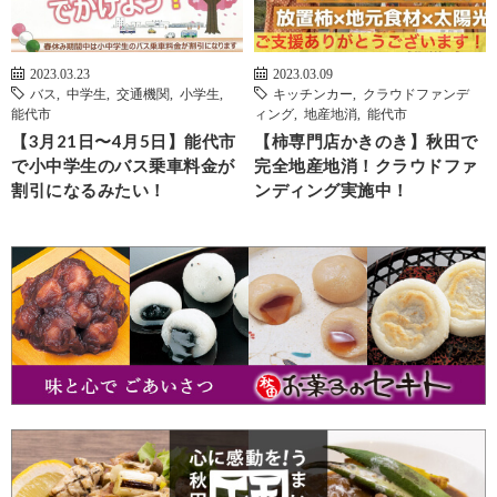
2023.03.23
2023.03.09
バス
,
中学生
,
交通機関
,
小学生
,
キッチンカー
,
クラウドファンデ
能代市
ィング
,
地産地消
,
能代市
【3月21日〜4月5日】能代市
【柿専門店かきのき】秋田で
で小中学生のバス乗車料金が
完全地産地消！クラウドファ
割引になるみたい！
ンディング実施中！