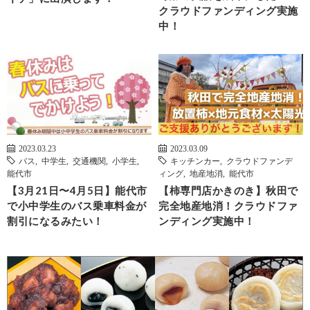
クラウドファンディング実施
中！
2023.03.23
2023.03.09
バス
,
中学生
,
交通機関
,
小学生
,
キッチンカー
,
クラウドファンデ
能代市
ィング
,
地産地消
,
能代市
【3月21日〜4月5日】能代市
【柿専門店かきのき】秋田で
で小中学生のバス乗車料金が
完全地産地消！クラウドファ
割引になるみたい！
ンディング実施中！