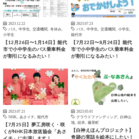
2023.12.22
2023.07.23
バス
,
中学生
,
交通機関
,
冬休み
,
バス
,
中学生
,
交通機関
,
小学生
,
小学生
能代市
【12月26日〜1月14日】能代
【7月22日〜8月24日】能代
市で小中学生のバス乗車料金
市で小中学生のバス乗車料金
が割引になるみたい！
が割引になるみたい！
2023.07.21
2023.05.01
NHK
,
あさイチ
,
能代市
クラウドファンディング
,
白神山
地
,
絵本
,
藤里町
【7月25日】夢工房咲く・咲
【白神えほんプロジェクト】
くがNHK日本放送協会「あさ
奇跡の実話を絵本にしたい！
イチ」に出演します！