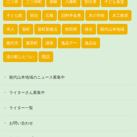
二ツ井
二ツ井町
体験
八峰町
割引券
子ども食堂
子ども館
宿泊
広報
旧料亭金勇
木の学校
木工教室
求人
畠町
畠町新拠点
秋田県
移住
能代山本地域
能代市
藤里町
講座
逸品デー
逸品会
道の駅ふたつい
開店
能代山本地域のニュース募集中
ライターさん募集中
ライター一覧
お問い合わせ