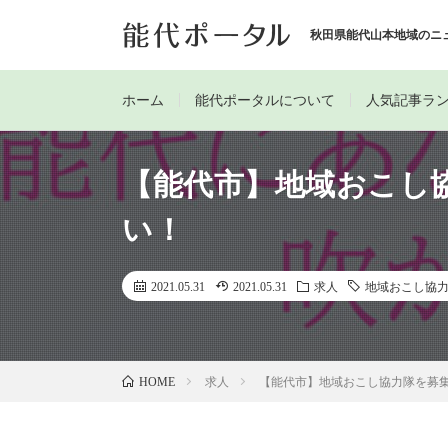
秋田県能代山本地域のニ
ホーム
能代ポータルについて
人気記事ラ
【能代市】地域おこし
い！
2021.05.31
2021.05.31
求人
地域おこし協
求人
【能代市】地域おこし協力隊を募
HOME