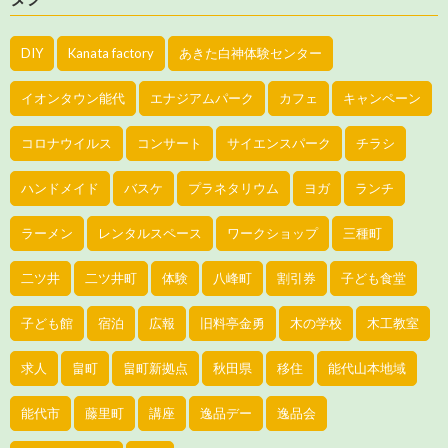
DIY
Kanata factory
あきた白神体験センター
イオンタウン能代
エナジアムパーク
カフェ
キャンペーン
コロナウイルス
コンサート
サイエンスパーク
チラシ
ハンドメイド
バスケ
プラネタリウム
ヨガ
ランチ
ラーメン
レンタルスペース
ワークショップ
三種町
二ツ井
二ツ井町
体験
八峰町
割引券
子ども食堂
子ども館
宿泊
広報
旧料亭金勇
木の学校
木工教室
求人
畠町
畠町新拠点
秋田県
移住
能代山本地域
能代市
藤里町
講座
逸品デー
逸品会