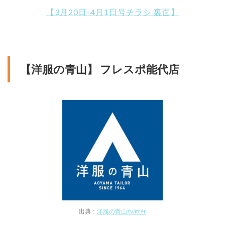
【3月20日-4月1日号チラシ 裏面】
【洋服の青山】 フレスポ能代店
出典：
洋服の青山 twitter