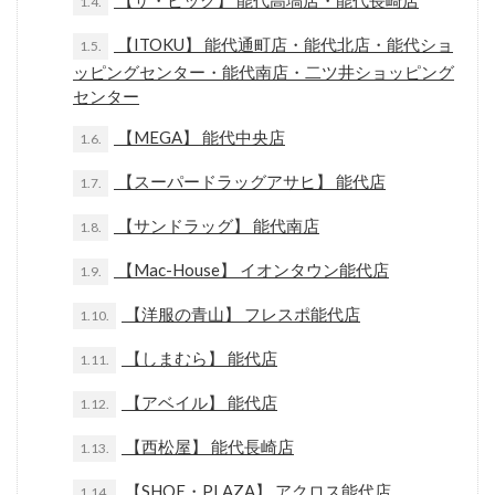
【ザ・ビッグ】 能代高塙店・能代長崎店
1.4.
【ITOKU】 能代通町店・能代北店・能代ショ
1.5.
ッピングセンター・能代南店・二ツ井ショッピング
センター
【MEGA】 能代中央店
1.6.
【スーパードラッグアサヒ】 能代店
1.7.
【サンドラッグ】 能代南店
1.8.
【Mac-House】 イオンタウン能代店
1.9.
【洋服の青山】 フレスポ能代店
1.10.
【しまむら】 能代店
1.11.
【アベイル】 能代店
1.12.
【西松屋】 能代長崎店
1.13.
【SHOE・PLAZA】 アクロス能代店
1.14.