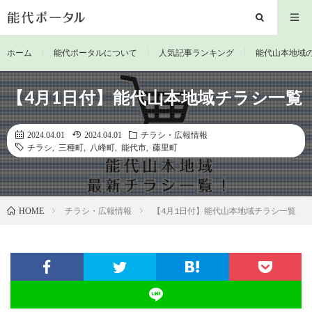
ホーム
能代ポータルについて
人気記事ランキング
能代山本地域
【4月1日付】能代山本地域チラシ一覧
2024.04.01
2024.04.01
チラシ・広報情報
チラシ
,
三種町
,
八峰町
,
能代市
,
藤里町
チラシ・広報情報
【4月1日付】能代山本地域チラシ一覧
HOME