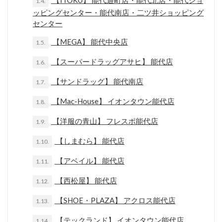
【ITOKU】 能代通町店・能代北店・能代ショ
1.4.
ッピングセンター・能代南店・二ツ井ショッピング
センター
【MEGA】 能代中央店
1.5.
【スーパードラッグアサヒ】 能代店
1.6.
【サンドラッグ】 能代南店
1.7.
【Mac-House】 イオンタウン能代店
1.8.
【洋服の青山】 フレスポ能代店
1.9.
【しまむら】 能代店
1.10.
【アベイル】 能代店
1.11.
【西松屋】 能代店
1.12.
【SHOE・PLAZA】 アクロス能代店
1.13.
【テックランド】 イオンタウン能代店
1.14.