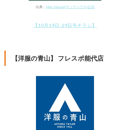
出典：
Mac-House(マックハウス)公式
【10月19日-29日号チラシ】
【洋服の青山】 フレスポ能代店