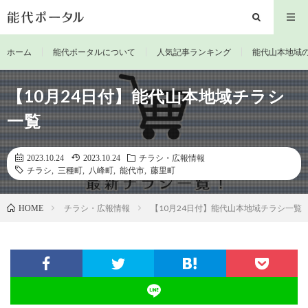
ホーム
能代ポータルについて
人気記事ランキング
能代山本地域
【10月24日付】能代山本地域チラシ
一覧
2023.10.24
2023.10.24
チラシ・広報情報
チラシ
,
三種町
,
八峰町
,
能代市
,
藤里町
チラシ・広報情報
【10月24日付】能代山本地域チラシ一覧
HOME