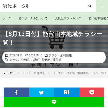
ホーム
能代ポータルについて
人気記事ランキング
能代山本地域
【8月13日付】能代山本地域チラシ一
覧！
2022.08.13
2022.08.13
チラシ・広報情報
チラシ
,
三種町
,
八峰町
,
能代市
,
藤里町
チラシ・広報情報
【8月13日付】能代山本地域チラシ一覧！
HOME