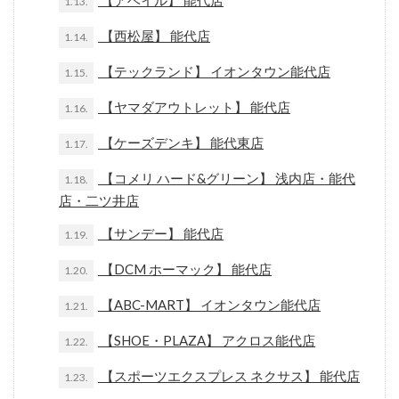
【アベイル】 能代店
1.13.
【西松屋】 能代店
1.14.
【テックランド】 イオンタウン能代店
1.15.
【ヤマダアウトレット】 能代店
1.16.
【ケーズデンキ】 能代東店
1.17.
【コメリ ハード&グリーン】 浅内店・能代
1.18.
店・二ツ井店
【サンデー】 能代店
1.19.
【DCM ホーマック】 能代店
1.20.
【ABC-MART】 イオンタウン能代店
1.21.
【SHOE・PLAZA】 アクロス能代店
1.22.
【スポーツエクスプレス ネクサス】 能代店
1.23.