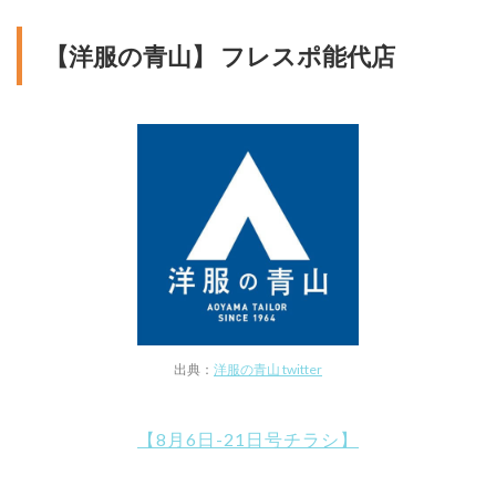
【洋服の青山】 フレスポ能代店
出典：
洋服の青山 twitter
【8月6日-21日号チラシ】