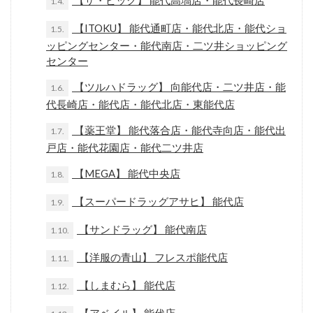
【ザ・ビッグ】 能代高塙店・能代長崎店
1.4.
【ITOKU】 能代通町店・能代北店・能代ショ
1.5.
ッピングセンター・能代南店・二ツ井ショッピング
センター
【ツルハドラッグ】 向能代店・二ツ井店・能
1.6.
代長崎店・能代店・能代北店・東能代店
【薬王堂】 能代落合店・能代寺向店・能代出
1.7.
戸店・能代花園店・能代二ツ井店
【MEGA】 能代中央店
1.8.
【スーパードラッグアサヒ】 能代店
1.9.
【サンドラッグ】 能代南店
1.10.
【洋服の青山】 フレスポ能代店
1.11.
【しまむら】 能代店
1.12.