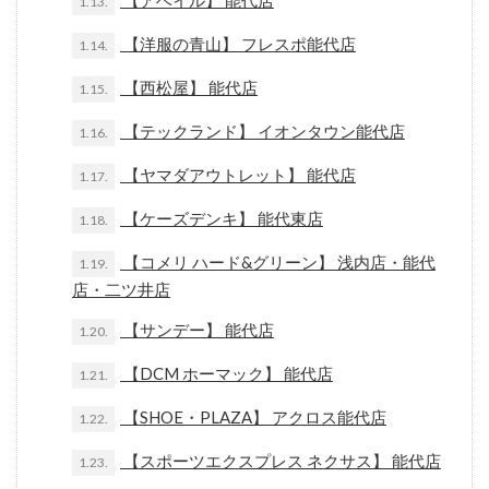
【アベイル】 能代店
1.13.
【洋服の青山】 フレスポ能代店
1.14.
【西松屋】 能代店
1.15.
【テックランド】 イオンタウン能代店
1.16.
【ヤマダアウトレット】 能代店
1.17.
【ケーズデンキ】 能代東店
1.18.
【コメリ ハード&グリーン】 浅内店・能代
1.19.
店・二ツ井店
【サンデー】 能代店
1.20.
【DCM ホーマック】 能代店
1.21.
【SHOE・PLAZA】 アクロス能代店
1.22.
【スポーツエクスプレス ネクサス】 能代店
1.23.