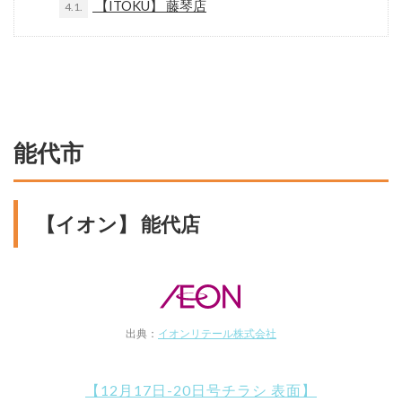
【ITOKU】 藤琴店
4.1.
能代市
【イオン】 能代店
出典：
イオンリテール株式会社
【12月17日-20日号チラシ 表面】