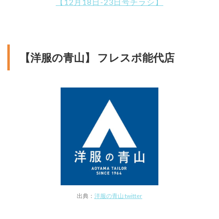
【12月18日-23日号チラシ】
【洋服の青山】 フレスポ能代店
出典：
洋服の青山 twitter