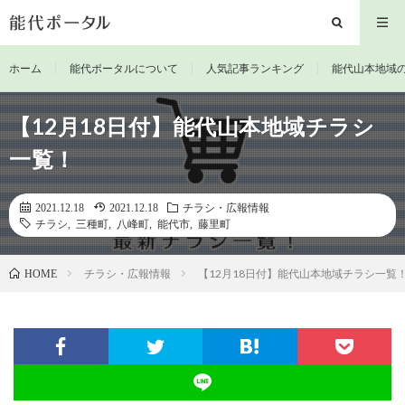
ホーム
能代ポータルについて
人気記事ランキング
能代山本地域
【12月18日付】能代山本地域チラシ
一覧！
2021.12.18
2021.12.18
チラシ・広報情報
チラシ
,
三種町
,
八峰町
,
能代市
,
藤里町
チラシ・広報情報
【12月18日付】能代山本地域チラシ一覧
HOME