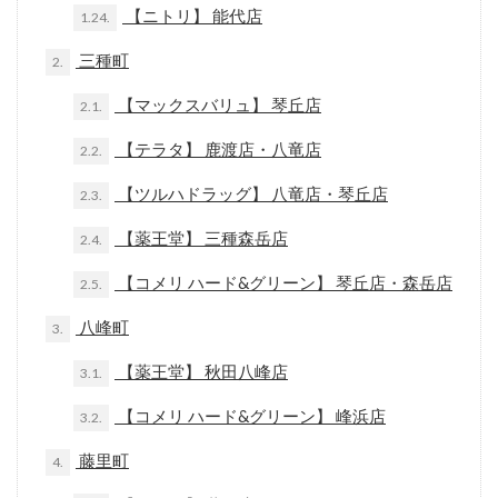
【ニトリ】 能代店
1.24.
三種町
2.
【マックスバリュ】 琴丘店
2.1.
【テラタ】 鹿渡店・八竜店
2.2.
【ツルハドラッグ】 八竜店・琴丘店
2.3.
【薬王堂】 三種森岳店
2.4.
【コメリ ハード&グリーン】 琴丘店・森岳店
2.5.
八峰町
3.
【薬王堂】 秋田八峰店
3.1.
【コメリ ハード&グリーン】 峰浜店
3.2.
藤里町
4.