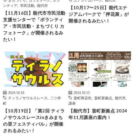
まちづくり
,
カフェトーク
,
ボラ
エナジアムパーク
,
能代市
ンティア
,
市民活動
,
能代市
【10月17〜25日】能代エナ
【11月16日】能代市市民活動
ジアムパークで「押花展」が
支援センターで「ボランティ
開催されるみたい！
ア・市民活動・まちづくり カ
フェトーク」が開催されるみ
たい！
2024.10.16
2024.10.15
ティラノサウルスレース
,
二ツ井
畠町商店街
,
畠町新拠点
,
能代市
,
町
講座
【10月19日】「第2回 ティラ
【能代市】畠町新拠点 2024
ノサウルスレースinきみまち
年11月講座の案内！
の里フェスティバル」が開催
されるみたい！