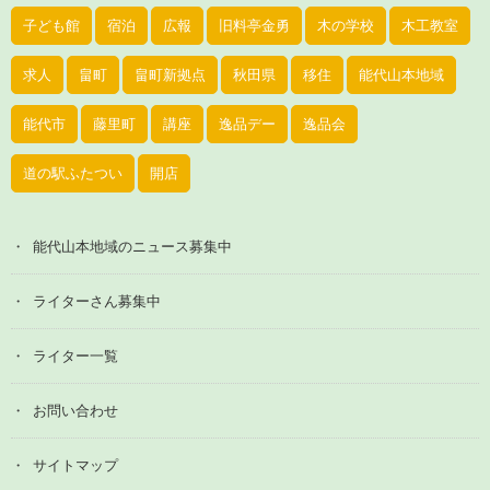
子ども館
宿泊
広報
旧料亭金勇
木の学校
木工教室
求人
畠町
畠町新拠点
秋田県
移住
能代山本地域
能代市
藤里町
講座
逸品デー
逸品会
道の駅ふたつい
開店
能代山本地域のニュース募集中
ライターさん募集中
ライター一覧
お問い合わせ
サイトマップ