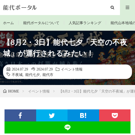
ホーム
能代ポータルについて
人気記事ランキング
能代山本地域
【8月2・3日】能代七夕「天空の不夜
城」が運行されるみたい！
2024.07.29
2024.07.29
イベント情報
不夜城
,
能代七夕
,
能代市
イベント情報
【8月2・3日】能代七夕「天空の不夜城」が運
HOME