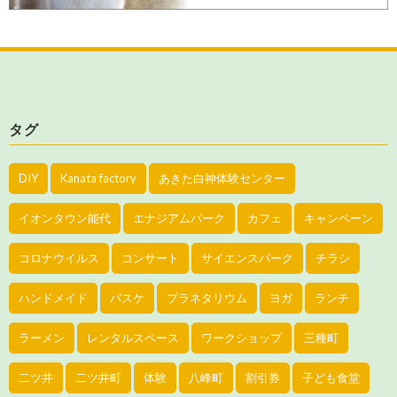
タグ
DIY
Kanata factory
あきた白神体験センター
イオンタウン能代
エナジアムパーク
カフェ
キャンペーン
コロナウイルス
コンサート
サイエンスパーク
チラシ
ハンドメイド
バスケ
プラネタリウム
ヨガ
ランチ
ラーメン
レンタルスペース
ワークショップ
三種町
二ツ井
二ツ井町
体験
八峰町
割引券
子ども食堂