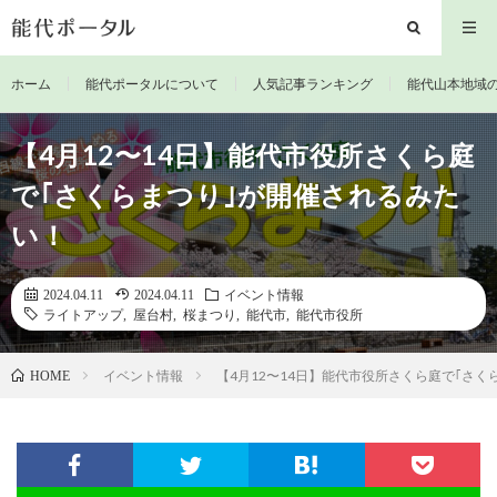
ホーム
能代ポータルについて
人気記事ランキング
能代山本地域
【4月12〜14日】能代市役所さくら庭
で｢さくらまつり｣が開催されるみた
い！
2024.04.11
2024.04.11
イベント情報
ライトアップ
,
屋台村
,
桜まつり
,
能代市
,
能代市役所
イベント情報
【4月12〜14日】能代市役所さくら庭で｢さ
HOME