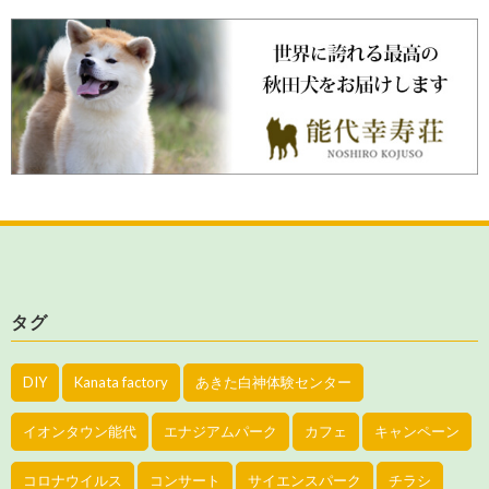
タグ
DIY
Kanata factory
あきた白神体験センター
イオンタウン能代
エナジアムパーク
カフェ
キャンペーン
コロナウイルス
コンサート
サイエンスパーク
チラシ