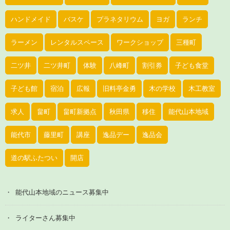
ハンドメイド
バスケ
プラネタリウム
ヨガ
ランチ
ラーメン
レンタルスペース
ワークショップ
三種町
二ツ井
二ツ井町
体験
八峰町
割引券
子ども食堂
子ども館
宿泊
広報
旧料亭金勇
木の学校
木工教室
求人
畠町
畠町新拠点
秋田県
移住
能代山本地域
能代市
藤里町
講座
逸品デー
逸品会
道の駅ふたつい
開店
能代山本地域のニュース募集中
ライターさん募集中