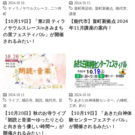
2024.10.16
2024.10.15
ティラノサウルスレース
,
二ツ井
畠町商店街
,
畠町新拠点
,
能代市
,
町
講座
【10月19日】「第2回 ティラ
【能代市】畠町新拠点 2024
ノサウルスレースinきみまち
年11月講座の案内！
の里フェスティバル」が開催
されるみたい！
2024.10.11
2024.10.10
ライブ
,
感応寺
,
朗読
,
能代市
,
音
あきた白神体験センター
,
八峰町
,
楽
工作
,
釣り
【10月20日】秋のお寺ライブ
【10月19日】「あきた白神体
「朗読と音楽〜ゆったりと心
験センターフェスティバル」
と向き合う優しい時間〜」が
が開催されるみたい！
開催されるみたい！