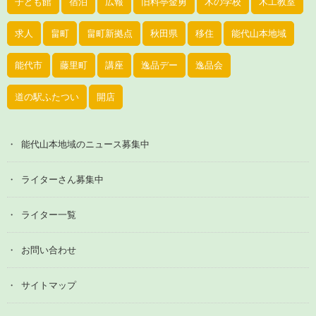
子ども館
宿泊
広報
旧料亭金勇
木の学校
木工教室
求人
畠町
畠町新拠点
秋田県
移住
能代山本地域
能代市
藤里町
講座
逸品デー
逸品会
道の駅ふたつい
開店
能代山本地域のニュース募集中
ライターさん募集中
ライター一覧
お問い合わせ
サイトマップ