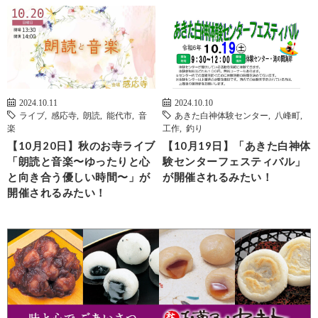
2024.10.11
2024.10.10
ライブ
,
感応寺
,
朗読
,
能代市
,
音
あきた白神体験センター
,
八峰町
,
楽
工作
,
釣り
【10月20日】秋のお寺ライブ
【10月19日】「あきた白神体
「朗読と音楽〜ゆったりと心
験センターフェスティバル」
と向き合う優しい時間〜」が
が開催されるみたい！
開催されるみたい！