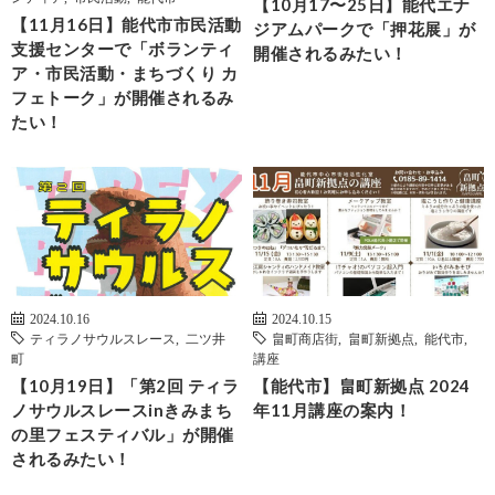
【10月17〜25日】能代エナ
【11月16日】能代市市民活動
ジアムパークで「押花展」が
支援センターで「ボランティ
開催されるみたい！
ア・市民活動・まちづくり カ
フェトーク」が開催されるみ
たい！
2024.10.16
2024.10.15
ティラノサウルスレース
,
二ツ井
畠町商店街
,
畠町新拠点
,
能代市
,
町
講座
【10月19日】「第2回 ティラ
【能代市】畠町新拠点 2024
ノサウルスレースinきみまち
年11月講座の案内！
の里フェスティバル」が開催
されるみたい！