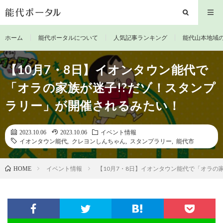
ホーム
能代ポータルについて
人気記事ランキング
能代山本地域
【10月7・8日】イオンタウン能代で
「オラの家族が迷子!?だゾ！スタンプ
ラリー」が開催されるみたい！
2023.10.06
2023.10.06
イベント情報
イオンタウン能代
,
クレヨンしんちゃん
,
スタンプラリー
,
能代市
イベント情報
【10月7・8日】イオンタウン能代で「オラの
HOME