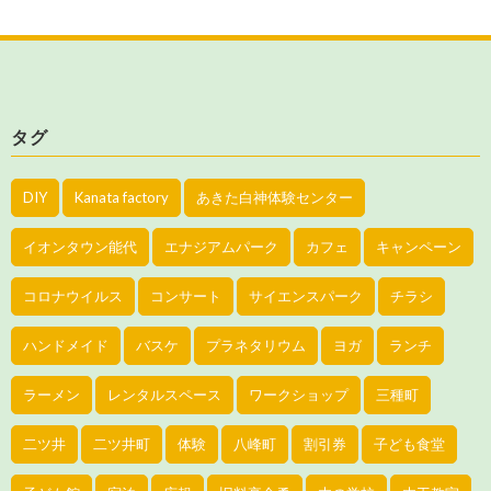
タグ
DIY
Kanata factory
あきた白神体験センター
イオンタウン能代
エナジアムパーク
カフェ
キャンペーン
コロナウイルス
コンサート
サイエンスパーク
チラシ
ハンドメイド
バスケ
プラネタリウム
ヨガ
ランチ
ラーメン
レンタルスペース
ワークショップ
三種町
二ツ井
二ツ井町
体験
八峰町
割引券
子ども食堂