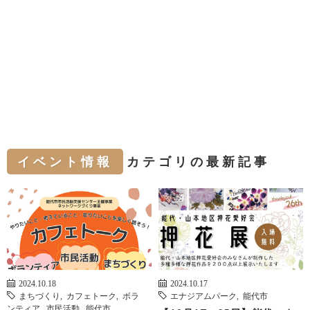
イベント情報
カテゴリの最新記事
2024.10.18
2024.10.17
まちづくり
,
カフェトーク
,
ボラ
エナジアムパーク
,
能代市
ンティア
,
市民活動
,
能代市