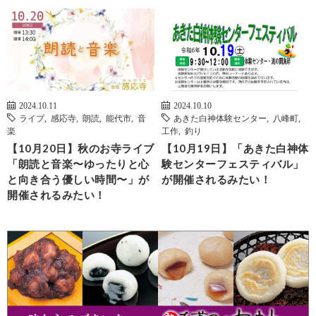
2024.10.11
2024.10.10
ライブ
,
感応寺
,
朗読
,
能代市
,
音
あきた白神体験センター
,
八峰町
,
楽
工作
,
釣り
【10月20日】秋のお寺ライブ
【10月19日】「あきた白神体
「朗読と音楽〜ゆったりと心
験センターフェスティバル」
と向き合う優しい時間〜」が
が開催されるみたい！
開催されるみたい！