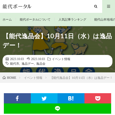
ホーム
能代ポータルについて
人気記事ランキング
能代山本地域
【能代逸品会】10月11日（水）は逸品
デー！
2023.10.03
2023.10.03
イベント情報
能代市
,
逸品デー
,
逸品会
イベント情報
【能代逸品会】10月11日（水）は逸品デー！
HOME