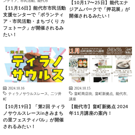
ンティア
,
市民活動
,
能代市
【10月17〜25日】能代エナ
【11月16日】能代市市民活動
ジアムパークで「押花展」が
支援センターで「ボランティ
開催されるみたい！
ア・市民活動・まちづくり カ
フェトーク」が開催されるみ
たい！
2024.10.16
2024.10.15
ティラノサウルスレース
,
二ツ井
畠町商店街
,
畠町新拠点
,
能代市
,
町
講座
【10月19日】「第2回 ティラ
【能代市】畠町新拠点 2024
ノサウルスレースinきみまち
年11月講座の案内！
の里フェスティバル」が開催
されるみたい！