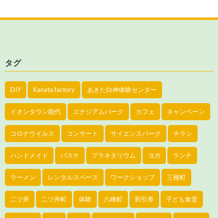
タグ
DIY
Kanata factory
あきた白神体験センター
イオンタウン能代
エナジアムパーク
カフェ
キャンペーン
コロナウイルス
コンサート
サイエンスパーク
チラシ
ハンドメイド
バスケ
プラネタリウム
ヨガ
ランチ
ラーメン
レンタルスペース
ワークショップ
三種町
二ツ井
二ツ井町
体験
八峰町
割引券
子ども食堂