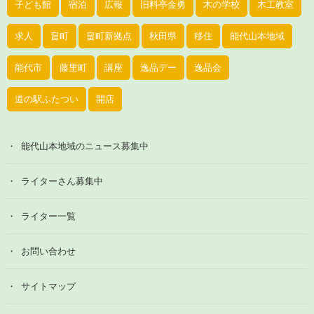
子ども館
宿泊
広報
旧料亭金勇
木の学校
木工教室
求人
畠町
畠町新拠点
秋田県
移住
能代山本地域
能代市
藤里町
講座
逸品デー
逸品会
道の駅ふたつい
開店
能代山本地域のニュース募集中
ライターさん募集中
ライター一覧
お問い合わせ
サイトマップ