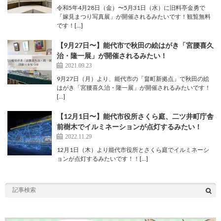
令和5年4月28日（金）〜5月31日（水）に旧料亭金勇で
「嫁見まつり写真展」が開催されるみたいです！観覧無料
です！[…]
【9月27日〜】能代市で秋田の絵はがき「宮腰喜久
治・隆一展」が開催されるみたい！
2021.09.23
9月27日（月）より、能代市の「畠町新拠点」で秋田の絵
はがき「宮腰喜久治・隆一展」が開催されるみたいです！
[…]
【12月1日〜】能代市役所さくら庭、二ツ井町庁舎
前樹木でイルミネーションが点灯するみたい！
2022.11.29
12月1日（木）より能代市役所とさくら庭でイルミネーシ
ョンが点灯するみたいです！！[…]