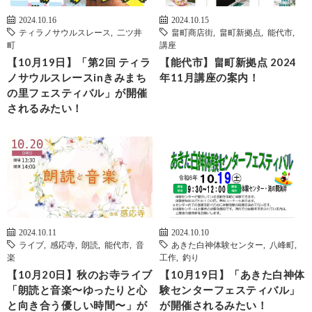
2024.10.16
2024.10.15
ティラノサウルスレース
,
二ツ井
畠町商店街
,
畠町新拠点
,
能代市
,
町
講座
【10月19日】「第2回 ティラ
【能代市】畠町新拠点 2024
ノサウルスレースinきみまち
年11月講座の案内！
の里フェスティバル」が開催
されるみたい！
2024.10.11
2024.10.10
ライブ
,
感応寺
,
朗読
,
能代市
,
音
あきた白神体験センター
,
八峰町
,
楽
工作
,
釣り
【10月20日】秋のお寺ライブ
【10月19日】「あきた白神体
「朗読と音楽〜ゆったりと心
験センターフェスティバル」
と向き合う優しい時間〜」が
が開催されるみたい！