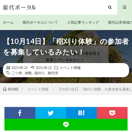
ホーム
能代ポータルについて
人気記事ランキング
能代山本地域
【10月14日】「稲刈り体験」の参加者
を募集しているみたい！
2023.09.24
2023.09.22
イベント情報
二ツ井
,
体験
,
稲刈り
,
能代市
イベント情報
【10月14日】「稲刈り体験」の参加者を募集
HOME