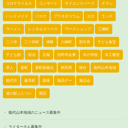
コロナウイルス
コンサート
サイエンスパーク
チラシ
ハンドメイド
バスケ
プラネタリウム
ヨガ
ランチ
ラーメン
レンタルスペース
ワークショップ
三種町
二ツ井
二ツ井町
体験
八峰町
割引券
子ども食堂
子ども館
宿泊
広報
旧料亭金勇
木の学校
木工教室
求人
畠町
畠町新拠点
秋田県
移住
能代山本地域
能代市
藤里町
講座
逸品デー
逸品会
道の駅ふたつい
開店
能代山本地域のニュース募集中
ライターさん募集中