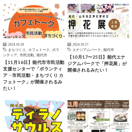
2024.10.18
2024.10.17
まちづくり
,
カフェトーク
,
ボラ
エナジアムパーク
,
能代市
ンティア
,
市民活動
,
能代市
【10月17〜25日】能代エナ
【11月16日】能代市市民活動
ジアムパークで「押花展」が
支援センターで「ボランティ
開催されるみたい！
ア・市民活動・まちづくり カ
フェトーク」が開催されるみ
たい！