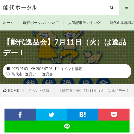
ホーム
能代ポータルについて
人気記事ランキング
能代山本地域
【能代逸品会】7月11日（火）は逸品
デー！
2023.07.03
2023.07.03
イベント情報
能代市
,
逸品デー
,
逸品会
イベント情報
【能代逸品会】7月11日（火）は逸品デー！
HOME