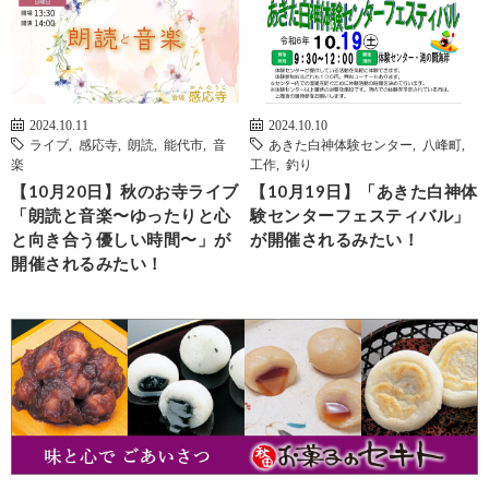
2024.10.11
2024.10.10
ライブ
,
感応寺
,
朗読
,
能代市
,
音
あきた白神体験センター
,
八峰町
,
楽
工作
,
釣り
【10月20日】秋のお寺ライブ
【10月19日】「あきた白神体
「朗読と音楽〜ゆったりと心
験センターフェスティバル」
と向き合う優しい時間〜」が
が開催されるみたい！
開催されるみたい！