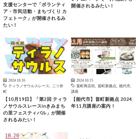
支援センターで「ボランティ
開催されるみたい！
ア・市民活動・まちづくり カ
フェトーク」が開催されるみ
たい！
2024.10.16
2024.10.15
ティラノサウルスレース
,
二ツ井
畠町商店街
,
畠町新拠点
,
能代市
,
町
講座
【10月19日】「第2回 ティラ
【能代市】畠町新拠点 2024
ノサウルスレースinきみまち
年11月講座の案内！
の里フェスティバル」が開催
されるみたい！