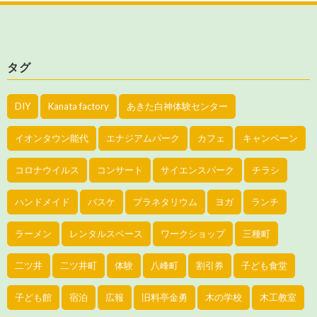
タグ
DIY
Kanata factory
あきた白神体験センター
イオンタウン能代
エナジアムパーク
カフェ
キャンペーン
コロナウイルス
コンサート
サイエンスパーク
チラシ
ハンドメイド
バスケ
プラネタリウム
ヨガ
ランチ
ラーメン
レンタルスペース
ワークショップ
三種町
二ツ井
二ツ井町
体験
八峰町
割引券
子ども食堂
子ども館
宿泊
広報
旧料亭金勇
木の学校
木工教室