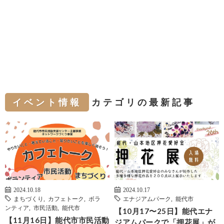
イベント情報
カテゴリの最新記事
2024.10.18
2024.10.17
まちづくり
,
カフェトーク
,
ボラ
エナジアムパーク
,
能代市
ンティア
,
市民活動
,
能代市
【10月17〜25日】能代エナ
【11月16日】能代市市民活動
ジアムパークで「押花展」が