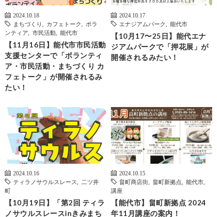
2024.10.18
2024.10.17
まちづくり
,
カフェトーク
,
ボラ
エナジアムパーク
,
能代市
ンティア
,
市民活動
,
能代市
【10月17〜25日】能代エナ
【11月16日】能代市市民活動
ジアムパークで「押花展」が
支援センターで「ボランティ
開催されるみたい！
ア・市民活動・まちづくり カ
フェトーク」が開催されるみ
たい！
2024.10.16
2024.10.15
ティラノサウルスレース
,
二ツ井
畠町商店街
,
畠町新拠点
,
能代市
,
町
講座
【10月19日】「第2回 ティラ
【能代市】畠町新拠点 2024
ノサウルスレースinきみまち
年11月講座の案内！