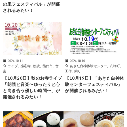
の里フェスティバル」が開催
されるみたい！
2024.10.11
2024.10.10
ライブ
,
感応寺
,
朗読
,
能代市
,
音
あきた白神体験センター
,
八峰町
,
楽
工作
,
釣り
【10月20日】秋のお寺ライブ
【10月19日】「あきた白神体
「朗読と音楽〜ゆったりと心
験センターフェスティバル」
と向き合う優しい時間〜」が
が開催されるみたい！
開催されるみたい！