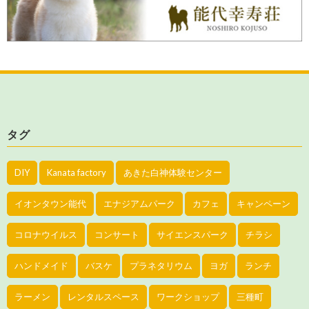
タグ
DIY
Kanata factory
あきた白神体験センター
イオンタウン能代
エナジアムパーク
カフェ
キャンペーン
コロナウイルス
コンサート
サイエンスパーク
チラシ
ハンドメイド
バスケ
プラネタリウム
ヨガ
ランチ
ラーメン
レンタルスペース
ワークショップ
三種町