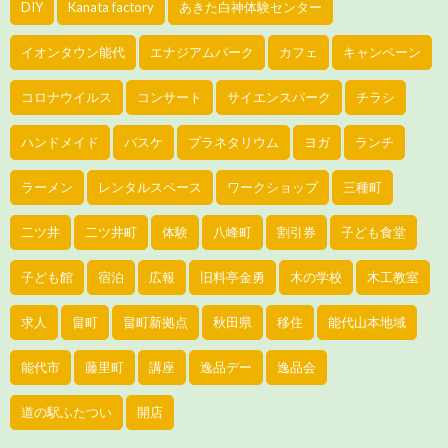
DIY
Kanata factory
あきた白神体験センター
イオンタウン能代
エナジアムパーク
カフェ
キャンペーン
コロナウイルス
コンサート
サイエンスパーク
チラシ
ハンドメイド
バスケ
プラネタリウム
ヨガ
ランチ
ラーメン
レンタルスペース
ワークショップ
三種町
二ツ井
二ツ井町
体験
八峰町
割引券
子ども食堂
子ども館
宿泊
広報
旧料亭金勇
木の学校
木工教室
求人
畠町
畠町新拠点
秋田県
移住
能代山本地域
能代市
藤里町
講座
逸品デー
逸品会
道の駅ふたつい
開店