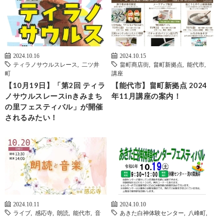
2024.10.16
2024.10.15
ティラノサウルスレース
,
二ツ井
畠町商店街
,
畠町新拠点
,
能代市
,
町
講座
【10月19日】「第2回 ティラ
【能代市】畠町新拠点 2024
ノサウルスレースinきみまち
年11月講座の案内！
の里フェスティバル」が開催
されるみたい！
2024.10.11
2024.10.10
ライブ
,
感応寺
,
朗読
,
能代市
,
音
あきた白神体験センター
,
八峰町
,