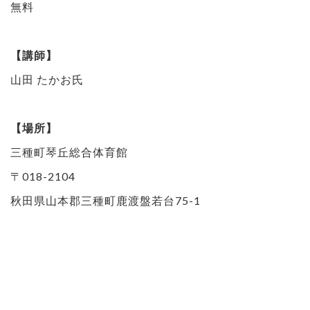
無料
【講師】
山田 たかお氏
【場所】
三種町琴丘総合体育館
〒018-2104
秋田県山本郡三種町鹿渡盤若台75-1