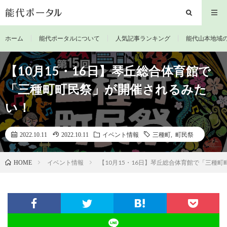
ホーム
能代ポータルについて
人気記事ランキング
能代山本地域
【10月15・16日】琴丘総合体育館で
「三種町町民祭」が開催されるみた
い！
2022.10.11
2022.10.11
イベント情報
三種町
,
町民祭
イベント情報
【10月15・16日】琴丘総合体育館で「三種
HOME