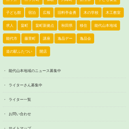
子ども館
宿泊
広報
旧料亭金勇
木の学校
木工教室
求人
畠町
畠町新拠点
秋田県
移住
能代山本地域
能代市
藤里町
講座
逸品デー
逸品会
道の駅ふたつい
開店
能代山本地域のニュース募集中
ライターさん募集中
ライター一覧
お問い合わせ
サイトマップ