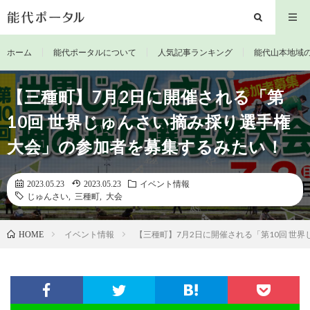
ホーム
能代ポータルについて
人気記事ランキング
能代山本地域
【三種町】7月2日に開催される「第
10回 世界じゅんさい摘み採り選手権
大会」の参加者を募集するみたい！
2023.05.23
2023.05.23
イベント情報
じゅんさい
,
三種町
,
大会
イベント情報
【三種町】7月2日に開催される「第10回 世
HOME