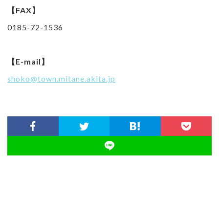
【FAX】
0185-72-1536
【E-mail】
shoko@town.mitane.akita.jp