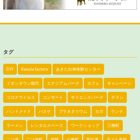
タグ
DIY
Kanata factory
あきた白神体験センター
イオンタウン能代
エナジアムパーク
カフェ
キャンペーン
コロナウイルス
コンサート
サイエンスパーク
チラシ
ハンドメイド
バスケ
プラネタリウム
ヨガ
ランチ
ラーメン
レンタルスペース
ワークショップ
三種町
二ツ井
二ツ井町
体験
八峰町
割引券
子ども食堂