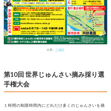
出典：
三種町
第10回 世界じゅんさい摘み採り選
手権大会
１時間の制限時間内にどれだけ多くのじゅんさいを摘