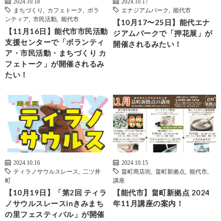
2024.10.18
2024.10.17
まちづくり
,
カフェトーク
,
ボラ
エナジアムパーク
,
能代市
ンティア
,
市民活動
,
能代市
【10月17〜25日】能代エナ
【11月16日】能代市市民活動
ジアムパークで「押花展」が
支援センターで「ボランティ
開催されるみたい！
ア・市民活動・まちづくり カ
フェトーク」が開催されるみ
たい！
2024.10.16
2024.10.15
ティラノサウルスレース
,
二ツ井
畠町商店街
,
畠町新拠点
,
能代市
,
町
講座
【10月19日】「第2回 ティラ
【能代市】畠町新拠点 2024
ノサウルスレースinきみまち
年11月講座の案内！
の里フェスティバル」が開催