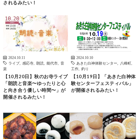
されるみたい！
2024.10.11
2024.10.10
ライブ
,
感応寺
,
朗読
,
能代市
,
音
あきた白神体験センター
,
八峰町
,
楽
工作
,
釣り
【10月20日】秋のお寺ライブ
【10月19日】「あきた白神体
「朗読と音楽〜ゆったりと心
験センターフェスティバル」
と向き合う優しい時間〜」が
が開催されるみたい！
開催されるみたい！