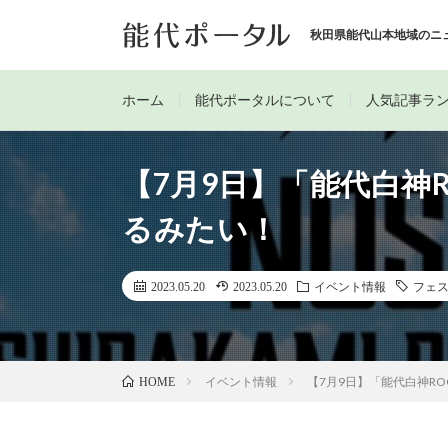
秋田県能代山本地域のニ
ホーム
能代ポータルについて
人気記事ラ
【7月9日】「能代白神RO
るみたい！
2023.05.20
2023.05.20
イベント情報
フェ
イベント情報
【7月9日】「能代白神ROC
HOME