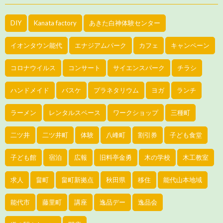
DIY
Kanata factory
あきた白神体験センター
イオンタウン能代
エナジアムパーク
カフェ
キャンペーン
コロナウイルス
コンサート
サイエンスパーク
チラシ
ハンドメイド
バスケ
プラネタリウム
ヨガ
ランチ
ラーメン
レンタルスペース
ワークショップ
三種町
二ツ井
二ツ井町
体験
八峰町
割引券
子ども食堂
子ども館
宿泊
広報
旧料亭金勇
木の学校
木工教室
求人
畠町
畠町新拠点
秋田県
移住
能代山本地域
能代市
藤里町
講座
逸品デー
逸品会