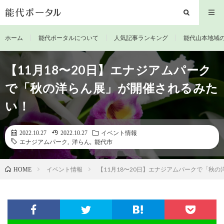
ホーム
能代ポータルについて
人気記事ランキング
能代山本地域
【11月18〜20日】エナジアムパーク
で「秋の洋らん展」が開催されるみた
い！
2022.10.27
2022.10.27
イベント情報
エナジアムパーク
,
洋らん
,
能代市
イベント情報
【11月18〜20日】エナジアムパークで「秋
HOME