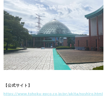
【公式サイト】
https://www.tohoku-epco.co.jp/pr/akita/noshiro.html