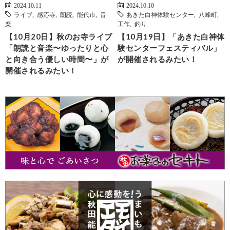
2024.10.11
2024.10.10
ライブ
,
感応寺
,
朗読
,
能代市
,
音
あきた白神体験センター
,
八峰町
,
楽
工作
,
釣り
【10月20日】秋のお寺ライブ
【10月19日】「あきた白神体
「朗読と音楽〜ゆったりと心
験センターフェスティバル」
と向き合う優しい時間〜」が
が開催されるみたい！
開催されるみたい！