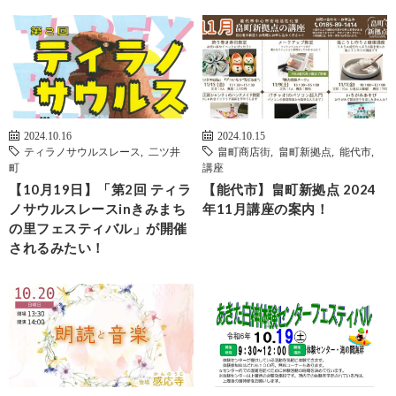
2024.10.16
2024.10.15
ティラノサウルスレース
,
二ツ井
畠町商店街
,
畠町新拠点
,
能代市
,
町
講座
【10月19日】「第2回 ティラ
【能代市】畠町新拠点 2024
ノサウルスレースinきみまち
年11月講座の案内！
の里フェスティバル」が開催
されるみたい！