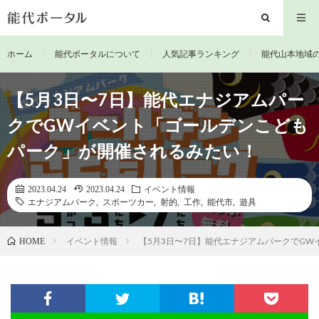
ホーム
能代ポータルについて
人気記事ランキング
能代山本地域
【5月3日〜7日】能代エナジアムパー
クでGWイベント「ゴールデンこども
パーク」が開催されるみたい！
2023.04.24
2023.04.24
イベント情報
エナジアムパーク
,
スポーツカー
,
射的
,
工作
,
能代市
,
遊具
イベント情報
【5月3日〜7日】能代エナジアムパークでG
HOME