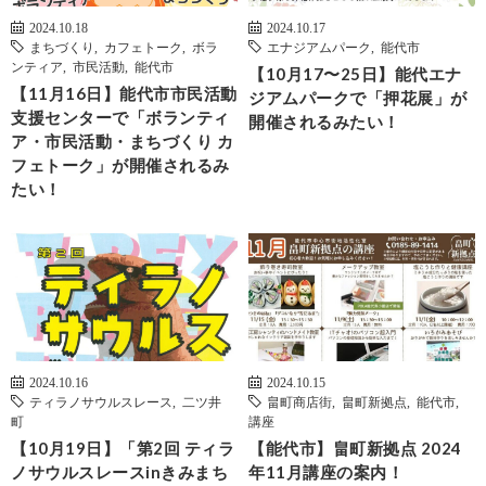
2024.10.18
2024.10.17
まちづくり
,
カフェトーク
,
ボラ
エナジアムパーク
,
能代市
ンティア
,
市民活動
,
能代市
【10月17〜25日】能代エナ
【11月16日】能代市市民活動
ジアムパークで「押花展」が
支援センターで「ボランティ
開催されるみたい！
ア・市民活動・まちづくり カ
フェトーク」が開催されるみ
たい！
2024.10.16
2024.10.15
ティラノサウルスレース
,
二ツ井
畠町商店街
,
畠町新拠点
,
能代市
,
町
講座
【10月19日】「第2回 ティラ
【能代市】畠町新拠点 2024
ノサウルスレースinきみまち
年11月講座の案内！