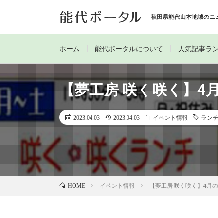
秋田県能代山本地域のニ
ホーム
能代ポータルについて
人気記事ラ
【夢工房 咲く咲く】4
2023.04.03
2023.04.03
イベント情報
ラン
イベント情報
【夢工房 咲く咲く】4月
HOME