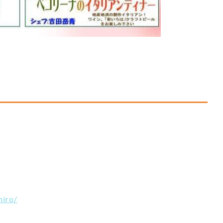
hiro/