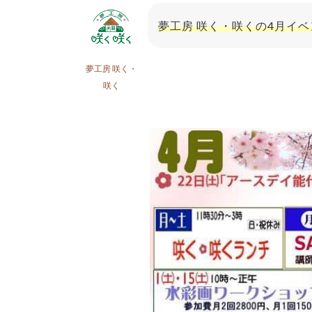
夢工房 咲く・咲くの4月イ
夢工房 咲く・
咲く