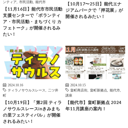
ンティア
,
市民活動
,
能代市
【10月17〜25日】能代エナ
【11月16日】能代市市民活動
ジアムパークで「押花展」が
支援センターで「ボランティ
開催されるみたい！
ア・市民活動・まちづくり カ
フェトーク」が開催されるみ
たい！
2024.10.16
2024.10.15
ティラノサウルスレース
,
二ツ井
畠町商店街
,
畠町新拠点
,
能代市
,
町
講座
【10月19日】「第2回 ティラ
【能代市】畠町新拠点 2024
ノサウルスレースinきみまち
年11月講座の案内！
の里フェスティバル」が開催
されるみたい！