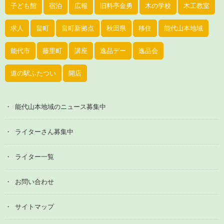
子ども館
宿泊
広報
旧料亭金勇
木の学校
木工教室
求人
畠町
畠町新拠点
秋田県
移住
能代山本地域
能代市
藤里町
講座
逸品デー
逸品会
道の駅ふたつい
開店
能代山本地域のニュース募集中
ライターさん募集中
ライター一覧
お問い合わせ
サイトマップ