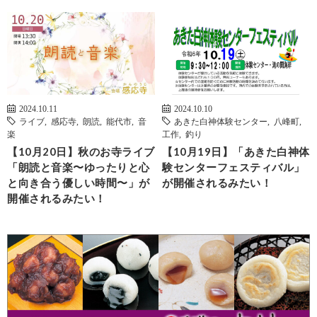
2024.10.11
2024.10.10
ライブ
,
感応寺
,
朗読
,
能代市
,
音
あきた白神体験センター
,
八峰町
,
楽
工作
,
釣り
【10月20日】秋のお寺ライブ
【10月19日】「あきた白神体
「朗読と音楽〜ゆったりと心
験センターフェスティバル」
と向き合う優しい時間〜」が
が開催されるみたい！
開催されるみたい！