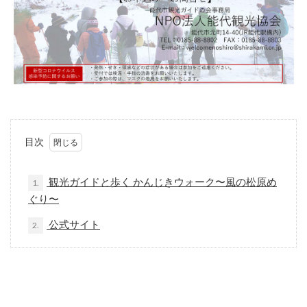
目次
観光ガイドと歩く かんじきウォーク〜風の松原め
1.
ぐり〜
公式サイト
2.