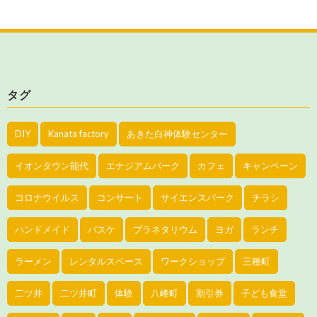
タグ
DIY
Kanata factory
あきた白神体験センター
イオンタウン能代
エナジアムパーク
カフェ
キャンペーン
コロナウイルス
コンサート
サイエンスパーク
チラシ
ハンドメイド
バスケ
プラネタリウム
ヨガ
ランチ
ラーメン
レンタルスペース
ワークショップ
三種町
二ツ井
二ツ井町
体験
八峰町
割引券
子ども食堂