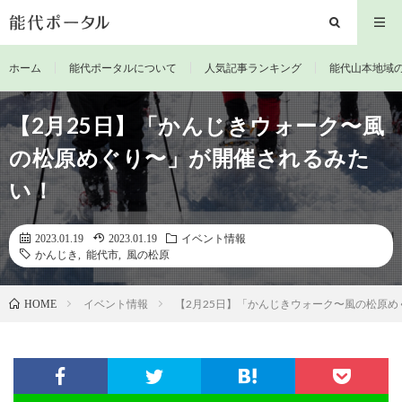
ホーム
能代ポータルについて
人気記事ランキング
能代山本地域
【2月25日】「かんじきウォーク〜風
の松原めぐり〜」が開催されるみた
い！
2023.01.19
2023.01.19
イベント情報
かんじき
,
能代市
,
風の松原
イベント情報
【2月25日】「かんじきウォーク〜風の松原
HOME