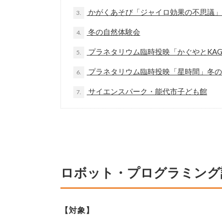
かがくあそび「ジャイロ効果の不思議」
3.
冬の自然体験会
4.
プラネタリウム臨時投映「かぐやとKAG
5.
プラネタリウム臨時投映「星時間」冬の
6.
サイエンスパーク・能代市子ども館
7.
ロボット・プログラミング
【対象】