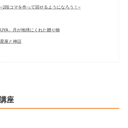
~2段コマを作って回せるようになろう！~
UYA」月が地球にくれた贈り物
星座と神話
講座