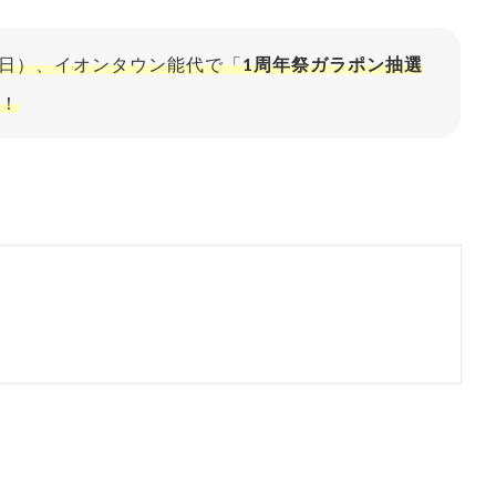
土・日）、イオンタウン能代で「
1周年祭ガラポン抽選
！